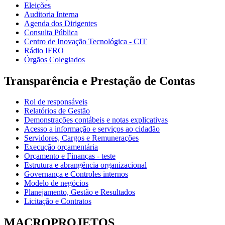
Eleições
Auditoria Interna
Agenda dos Dirigentes
Consulta Pública
Centro de Inovação Tecnológica - CIT
Rádio IFRO
Órgãos Colegiados
Transparência e Prestação de Contas
Rol de responsáveis
Relatórios de Gestão
Demonstrações contábeis e notas explicativas
Acesso a informação e serviços ao cidadão
Servidores, Cargos e Remunerações
Execução orçamentária
Orçamento e Finanças - teste
Estrutura e abrangência organizacional
Governança e Controles internos
Modelo de negócios
Planejamento, Gestão e Resultados
Licitação e Contratos
MACROPROJETOS