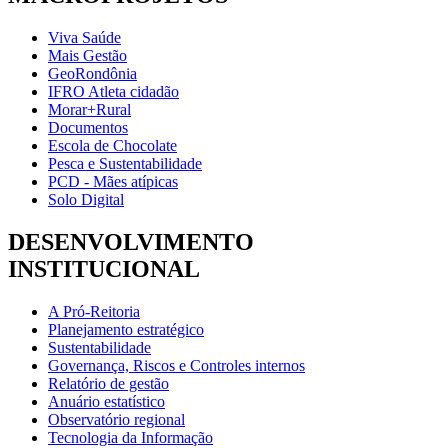
Viva Saúde
Mais Gestão
GeoRondônia
IFRO Atleta cidadão
Morar+Rural
Documentos
Escola de Chocolate
Pesca e Sustentabilidade
PCD - Mães atípicas
Solo Digital
DESENVOLVIMENTO
INSTITUCIONAL
A Pró-Reitoria
Planejamento estratégico
Sustentabilidade
Governança, Riscos e Controles internos
Relatório de gestão
Anuário estatístico
Observatório regional
Tecnologia da Informação