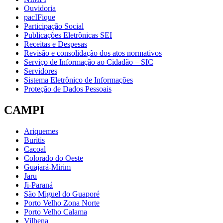
Ouvidoria
pacIFique
Participação Social
Publicações Eletrônicas SEI
Receitas e Despesas
Revisão e consolidação dos atos normativos
Serviço de Informação ao Cidadão – SIC
Servidores
Sistema Eletrônico de Informações
Proteção de Dados Pessoais
CAMPI
Ariquemes
Buritis
Cacoal
Colorado do Oeste
Guajará-Mirim
Jaru
Ji-Paraná
São Miguel do Guaporé
Porto Velho Zona Norte
Porto Velho Calama
Vilhena