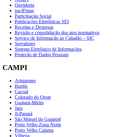
Ouvidoria
pacIFique
Participação Social
Publicações Eletrônicas SEI
Receitas e Despesas
Revisão e consolidação dos atos normativos
Serviço de Informação ao Cidadão – SIC
Servidores
Sistema Eletrônico de Informações
Proteção de Dados Pessoais
CAMPI
Ariquemes
Buritis
Cacoal
Colorado do Oeste
Guajará-Mirim
Jaru
Ji-Paraná
São Miguel do Guaporé
Porto Velho Zona Norte
Porto Velho Calama
Vilhena