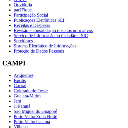
Ouvidoria
pacIFique
Participação Social
Publicações Eletrônicas SEI
Receitas e Despesas
Revisão e consolidação dos atos normativos
Serviço de Informação ao Cidadão – SIC
Servidores
Sistema Eletrônico de Informações
Proteção de Dados Pessoais
CAMPI
Ariquemes
Buritis
Cacoal
Colorado do Oeste
Guajará-Mirim
Jaru
Ji-Paraná
São Miguel do Guaporé
Porto Velho Zona Norte
Porto Velho Calama
Vilhena