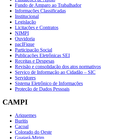
Fundo de Amparo ao Trabalhador
Informações Classificadas
Institucional
Legislação
Licitações e Contratos
NIMPI
Ouvidoria
pacIFique
Participação Social
Publicações Eletrônicas SEI
Receitas e Despesas
Revisão e consolidação dos atos normativos
Serviço de Informação ao Cidadão – SIC
Servidores
Sistema Eletrônico de Informações
Proteção de Dados Pessoais
CAMPI
Ariquemes
Buritis
Cacoal
Colorado do Oeste
Guajará-Mirim