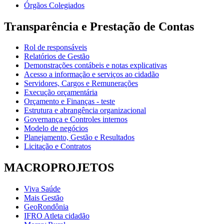
Órgãos Colegiados
Transparência e Prestação de Contas
Rol de responsáveis
Relatórios de Gestão
Demonstrações contábeis e notas explicativas
Acesso a informação e serviços ao cidadão
Servidores, Cargos e Remunerações
Execução orçamentária
Orçamento e Finanças - teste
Estrutura e abrangência organizacional
Governança e Controles internos
Modelo de negócios
Planejamento, Gestão e Resultados
Licitação e Contratos
MACROPROJETOS
Viva Saúde
Mais Gestão
GeoRondônia
IFRO Atleta cidadão