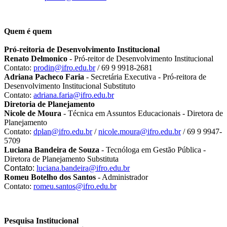
Quem é quem
Pró-reitoria de Desenvolvimento Institucional
Renato Delmonico
- Pró-reitor de Desenvolvimento Institucional
Contato:
prodin@ifro.edu.br
/ 69 9 9918-2681
Adriana Pacheco Faria
- Secretária Executiva - Pró-reitora de
Desenvolvimento Institucional Substituto
Contato:
adriana.faria@ifro.edu.br
Diretoria de Planejamento
Nicole de Moura
- Técnica em Assuntos Educacionais - Diretora de
Planejamento
Contato:
dplan@ifro.edu.br
/
nicole.moura@ifro.edu.br
/ 69 9 9947-
5709
Luciana Bandeira de Souza
- Tecnóloga em Gestão Pública -
Diretora de Planejamento Substituta
Contato:
luciana.bandeira@
ifro.edu.br
Romeu Botelho dos Santos
- Administrador
Contato:
romeu.santos@ifro.
edu.br
Pesquisa Institucional