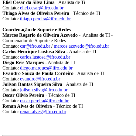
Eliel Cesar da Silva Lima
- Analista de Ti
Contato:
eliel.cesar@ifro.edu
.
br
Thiago Alves de Oliveira Pereira
- Técnico de TI
Contato:
thiago.pereira@ifro.
edu.br
Coordenação de Suporte e Redes
Marcos Rogerio de Oliveira Azevedo
- Analista de TI -
Coordenador de Suporte e Redes
Contato:
csr@ifro.edu.br
/
marcos.azevedo@ifro.edu.br
Carlos Henrique Lustosa Silva
- Analista de TI
Contato:
carlos.lustosa@ifro.
edu.br
Diego Reis Marques
- Analista de TI
Contato:
diego.marques@ifro.
edu.br
Evandro Souza de Paula Cordeiro
- Analista de TI
Contato:
evandro@ifro.edu.br
Joilson Dantas Siqueira Silva
- Analista de TI
Contato:
joilson.silva@ifro.
edu.br
Oscar Olivio Pereira
- Técnico de TI
Contato:
oscar.pereira@ifro.
edu.br
Renan Alves de Oliveira
- Técnico de TI
Contato:
renan.alves@ifro.edu
.
br