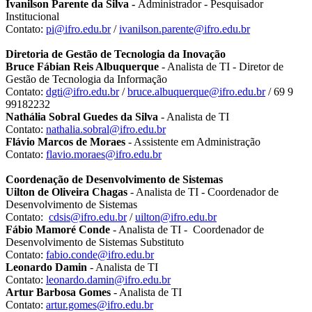
Ivanilson Parente da Silva -
Administrador - Pesquisador
Institucional
Contato:
pi@ifro.edu.br
/
ivanilson.parente@ifro.edu
.
br
Diretoria de Gestão de Tecnologia da Inovação
Bruce Fábian Reis Albuquerque
- Analista de TI - Diretor de
Gestão de Tecnologia da Informação
Contato:
dgti@ifro.edu.br
/
bruce.albuquerque@ifro.edu
.
br
/ 69 9
99182232
Nathália Sobral Guedes da Silva
- Analista de TI
Contato:
nathalia.sobral@ifro.
edu.br
Flávio Marcos de Moraes
- Assistente em Administração
Contato:
flavio.moraes@ifro.
edu.br
Coordenação de Desenvolvimento de Sistemas
Uilton de Oliveira Chagas
- Analista de TI - Coordenador de
Desenvolvimento de Sistemas
Contato:
cdsis@ifro.edu.br
/
uilton@ifro.edu.br
Fábio Mamoré Conde
- Analista de TI - Coordenador de
Desenvolvimento de Sistemas Substituto
Contato:
fabio.conde@ifro.edu.br
Leonardo Damin
- Analista de TI
Contato:
leonardo.damin@ifro.
edu.br
Artur Barbosa Gomes
- Analista de TI
Contato:
artur.gomes@ifro.edu
.
br