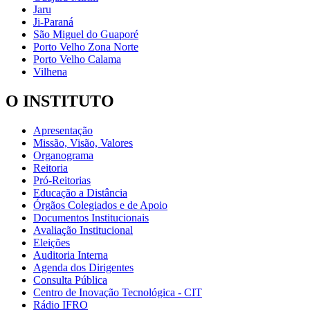
Jaru
Ji-Paraná
São Miguel do Guaporé
Porto Velho Zona Norte
Porto Velho Calama
Vilhena
O INSTITUTO
Apresentação
Missão, Visão, Valores
Organograma
Reitoria
Pró-Reitorias
Educação a Distância
Órgãos Colegiados e de Apoio
Documentos Institucionais
Avaliação Institucional
Eleições
Auditoria Interna
Agenda dos Dirigentes
Consulta Pública
Centro de Inovação Tecnológica - CIT
Rádio IFRO