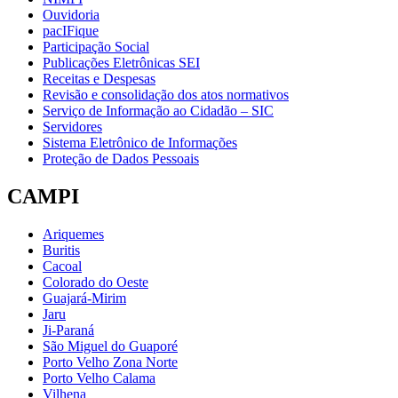
Ouvidoria
pacIFique
Participação Social
Publicações Eletrônicas SEI
Receitas e Despesas
Revisão e consolidação dos atos normativos
Serviço de Informação ao Cidadão – SIC
Servidores
Sistema Eletrônico de Informações
Proteção de Dados Pessoais
CAMPI
Ariquemes
Buritis
Cacoal
Colorado do Oeste
Guajará-Mirim
Jaru
Ji-Paraná
São Miguel do Guaporé
Porto Velho Zona Norte
Porto Velho Calama
Vilhena