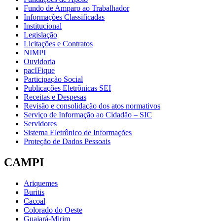
Fundo de Amparo ao Trabalhador
Informações Classificadas
Institucional
Legislação
Licitações e Contratos
NIMPI
Ouvidoria
pacIFique
Participação Social
Publicações Eletrônicas SEI
Receitas e Despesas
Revisão e consolidação dos atos normativos
Serviço de Informação ao Cidadão – SIC
Servidores
Sistema Eletrônico de Informações
Proteção de Dados Pessoais
CAMPI
Ariquemes
Buritis
Cacoal
Colorado do Oeste
Guajará-Mirim