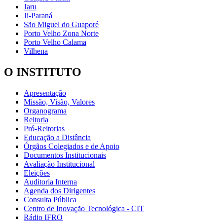
Jaru
Ji-Paraná
São Miguel do Guaporé
Porto Velho Zona Norte
Porto Velho Calama
Vilhena
O INSTITUTO
Apresentação
Missão, Visão, Valores
Organograma
Reitoria
Pró-Reitorias
Educação a Distância
Órgãos Colegiados e de Apoio
Documentos Institucionais
Avaliação Institucional
Eleições
Auditoria Interna
Agenda dos Dirigentes
Consulta Pública
Centro de Inovação Tecnológica - CIT
Rádio IFRO