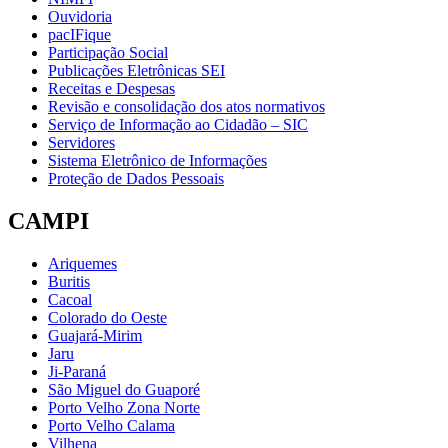
Ouvidoria
pacIFique
Participação Social
Publicações Eletrônicas SEI
Receitas e Despesas
Revisão e consolidação dos atos normativos
Serviço de Informação ao Cidadão – SIC
Servidores
Sistema Eletrônico de Informações
Proteção de Dados Pessoais
CAMPI
Ariquemes
Buritis
Cacoal
Colorado do Oeste
Guajará-Mirim
Jaru
Ji-Paraná
São Miguel do Guaporé
Porto Velho Zona Norte
Porto Velho Calama
Vilhena