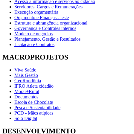
Acesso a informação e serviços ao cidadão
Servidores, Cargos e Remunerações
Execução orçamentária
Orçamento e Finanças - teste
Estrutura e abrangência organizacional
Governança e Controles internos
Modelo de negócios
Planejamento, Gestão e Resultados
Licitação e Contratos
MACROPROJETOS
Viva Saúde
Mais Gestão
GeoRondônia
IFRO Atleta cidadão
Morar+Rural
Documentos
Escola de Chocolate
Pesca e Sustentabilidade
PCD - Mães atípicas
Solo Digital
DESENVOLVIMENTO