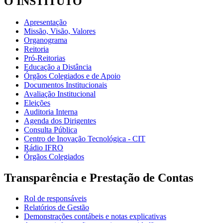
O INSTITUTO
Apresentação
Missão, Visão, Valores
Organograma
Reitoria
Pró-Reitorias
Educação a Distância
Órgãos Colegiados e de Apoio
Documentos Institucionais
Avaliação Institucional
Eleições
Auditoria Interna
Agenda dos Dirigentes
Consulta Pública
Centro de Inovação Tecnológica - CIT
Rádio IFRO
Órgãos Colegiados
Transparência e Prestação de Contas
Rol de responsáveis
Relatórios de Gestão
Demonstrações contábeis e notas explicativas