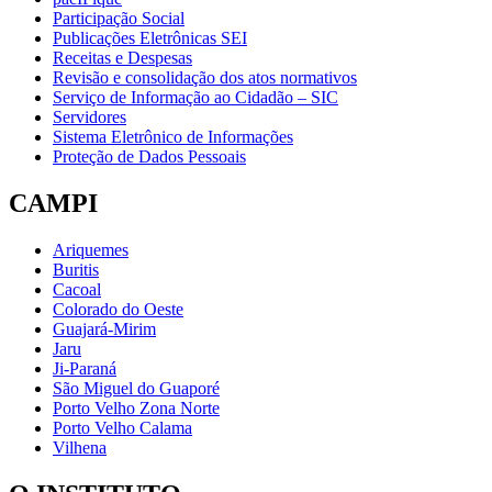
Participação Social
Publicações Eletrônicas SEI
Receitas e Despesas
Revisão e consolidação dos atos normativos
Serviço de Informação ao Cidadão – SIC
Servidores
Sistema Eletrônico de Informações
Proteção de Dados Pessoais
CAMPI
Ariquemes
Buritis
Cacoal
Colorado do Oeste
Guajará-Mirim
Jaru
Ji-Paraná
São Miguel do Guaporé
Porto Velho Zona Norte
Porto Velho Calama
Vilhena