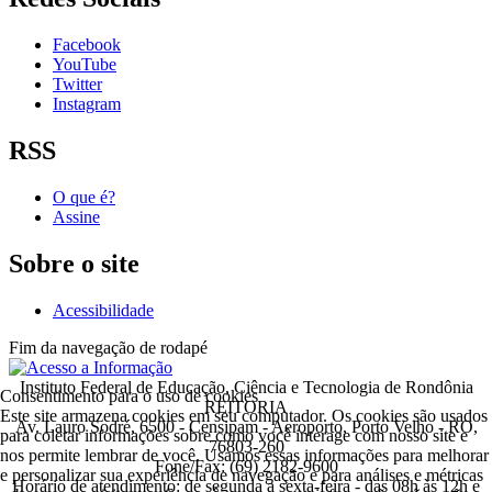
Facebook
YouTube
Twitter
Instagram
RSS
O que é?
Assine
Sobre o site
Acessibilidade
Fim da navegação de rodapé
Instituto Federal de Educação, Ciência e Tecnologia de Rondônia
Consentimento para o uso de cookies
REITORIA
Este site armazena cookies em seu computador. Os cookies são usados
Av. Lauro Sodré, 6500 - Censipam - Aeroporto, Porto Velho - RO,
para coletar informações sobre como você interage com nosso site e
76803-260
nos permite lembrar de você. Usamos essas informações para melhorar
Fone/Fax: (69) 2182-9600
e personalizar sua experiência de navegação e para análises e métricas
Horário de atendimento: de segunda a sexta-feira - das 08h às 12h e