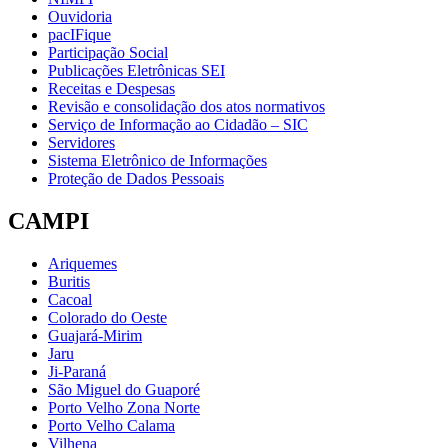
Ouvidoria
pacIFique
Participação Social
Publicações Eletrônicas SEI
Receitas e Despesas
Revisão e consolidação dos atos normativos
Serviço de Informação ao Cidadão – SIC
Servidores
Sistema Eletrônico de Informações
Proteção de Dados Pessoais
CAMPI
Ariquemes
Buritis
Cacoal
Colorado do Oeste
Guajará-Mirim
Jaru
Ji-Paraná
São Miguel do Guaporé
Porto Velho Zona Norte
Porto Velho Calama
Vilhena