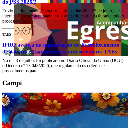
do PSS 2026/2
Envio da documentação ocorre entre os dias 20 e 27 de julho, pela
internet. Deve-se acompanhar o sistema de matrícula durante todo o
processo O...
TAES
IFRO avança na implantação do Reconhecimento
de Saberes e Competências para servidores TAEs
No dia 3 de julho, foi publicado no Diário Oficial da União (DOU)
o Decreto nº 13.048/2026, que regulamenta os critérios e
procedimentos para a...
Campi