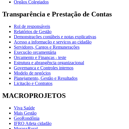
Órgãos Colegiados
Transparência e Prestação de Contas
Rol de responsáveis
Relatórios de Gestão
Demonstrações contábeis e notas explicativas
Acesso a informação e serviços ao cidadão
Servidores, Cargos e Remunerações
Execução orçamentária
Orçamento e Finanças - teste
Estrutura e abrangência organizacional
Governança e Controles internos
Modelo de negócios
Planejamento, Gestão e Resultados
Licitação e Contratos
MACROPROJETOS
Viva Saúde
Mais Gestão
GeoRondônia
IFRO Atleta cidadão
Morar+Rural