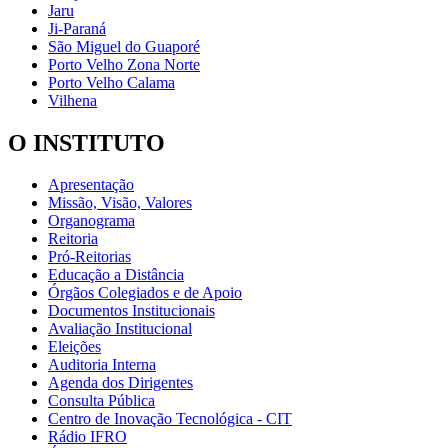
Jaru
Ji-Paraná
São Miguel do Guaporé
Porto Velho Zona Norte
Porto Velho Calama
Vilhena
O INSTITUTO
Apresentação
Missão, Visão, Valores
Organograma
Reitoria
Pró-Reitorias
Educação a Distância
Órgãos Colegiados e de Apoio
Documentos Institucionais
Avaliação Institucional
Eleições
Auditoria Interna
Agenda dos Dirigentes
Consulta Pública
Centro de Inovação Tecnológica - CIT
Rádio IFRO