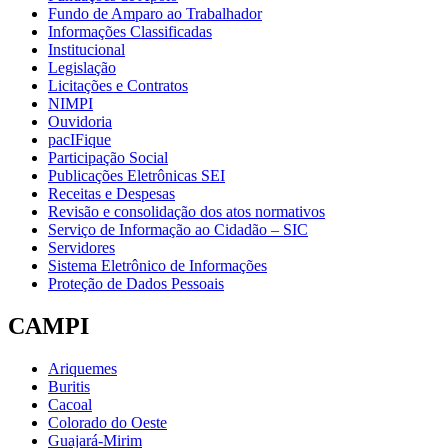
Fundo de Amparo ao Trabalhador
Informações Classificadas
Institucional
Legislação
Licitações e Contratos
NIMPI
Ouvidoria
pacIFique
Participação Social
Publicações Eletrônicas SEI
Receitas e Despesas
Revisão e consolidação dos atos normativos
Serviço de Informação ao Cidadão – SIC
Servidores
Sistema Eletrônico de Informações
Proteção de Dados Pessoais
CAMPI
Ariquemes
Buritis
Cacoal
Colorado do Oeste
Guajará-Mirim