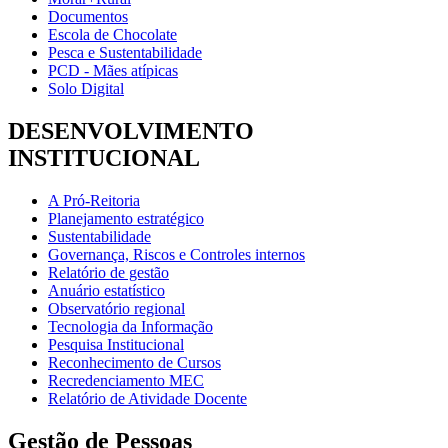
Documentos
Escola de Chocolate
Pesca e Sustentabilidade
PCD - Mães atípicas
Solo Digital
DESENVOLVIMENTO
INSTITUCIONAL
A Pró-Reitoria
Planejamento estratégico
Sustentabilidade
Governança, Riscos e Controles internos
Relatório de gestão
Anuário estatístico
Observatório regional
Tecnologia da Informação
Pesquisa Institucional
Reconhecimento de Cursos
Recredenciamento MEC
Relatório de Atividade Docente
Gestão de Pessoas