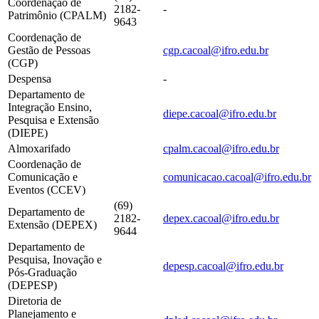
Coordenação de
2182-
-
Patrimônio (CPALM)
9643
Coordenação de
Gestão de Pessoas
cgp.cacoal@ifro.edu.br
(CGP)
Despensa
-
Departamento de
Integração Ensino,
diepe.cacoal@ifro.edu.br
Pesquisa e Extensão
(DIEPE)
Almoxarifado
cpalm.cacoal@ifro.edu.br
Coordenação de
Comunicação e
comunicacao.cacoal@ifro.edu.br
Eventos (CCEV)
(69)
Departamento de
2182-
depex.cacoal@ifro.edu.br
Extensão (DEPEX)
9644
Departamento de
Pesquisa, Inovação e
depesp.cacoal@ifro.edu.br
Pós-Graduação
(DEPESP)
Diretoria de
Planejamento e