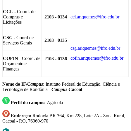
CCL
- Coord. de
Compras e
2103 - 0134
ccl.ariquemes@ifro.edu.br
Licitações
CSG
- Coord de
2103 - 0135
Serviços Gerais
csg.ariquemes@ifro.edu.br
cofin.ariquemes@ifro.edu.br
COFIN
- Coord. de
2103 - 0136
Orçamento e
Finanças
Nome do IF/
Campus
:
Instituto Federal de Educação, Ciência e
Tecnologia de Rondônia -
Campus
Cacoal
Perfil do campus:
Agrícola
Endereço:
Rodovia BR 364, Km 228, Lote 2A - Zona Rural,
Cacoal - RO, 76960-970