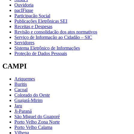
Ouvidoria
pacIFique
Participação Social
Publicações Eletrônicas SEI
Receitas e Despesas
Revisão e consolidação dos atos normativos
Serviço de Informação ao Cidadão – SIC
Servidores
Sistema Eletrônico de Informações
Proteção de Dados Pessoais
CAMPI
Ariquemes
Buritis
Cacoal
Colorado do Oeste
Guajará-Mirim
Jaru
Ji-Paraná
São Miguel do Guaporé
Porto Velho Zona Norte
Porto Velho Calama
Vilhena