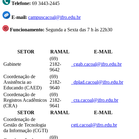
Telefone:
69 3443-2445
E-mail:
campuscacoal@ifro.edu.br
Funcionamento:
Segunda a Sexta das 7 h às 22h30
SETOR
RAMAL
E-MAIL
(69)
Gabinete
2182-
cgab.cacoal@ifro.edu.br
9642
Coordenação de
(69)
Assistência ao
2182-
dplad.cacoal@ifro.edu.br
Educando (CAED)
9640
Coordenação de
(69)
Registros Acadêmicos
2182-
cra.cacoal@ifro.edu.br
(CRA)
9641
SETOR
RAMAL
E-MAIL
Coordenação de
Gestão de Tecnologia
cgti.cacoal@ifro.edu.br
da Informação (CGTI)
(69)