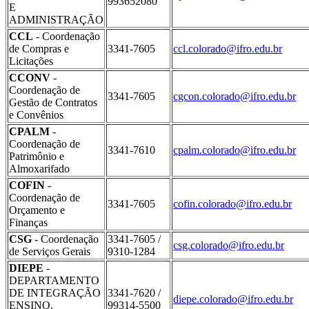
993652080
E
ADMINISTRAÇÃO
CCL
- Coordenação
de Compras e
3341-7605
ccl.colorado@ifro.edu.br
Licitações
CCONV
-
Coordenação de
3341-7605
cgcon.colorado@ifro.edu.br
Gestão de Contratos
e Convênios
CPALM
-
Coordenação de
3341-7610
cpalm.colorado@ifro.edu.br
Patrimônio e
Almoxarifado
COFIN
-
Coordenação de
3341-7605
cofin.colorado@ifro.edu.br
Orçamento e
Finanças
CSG
- Coordenação
3341-7605 /
csg.colorado@ifro.edu.br
de Serviços Gerais
9310-1284
DIEPE
-
DEPARTAMENTO
DE INTEGRAÇÃO
3341-7620 /
diepe.colorado@ifro.edu.br
ENSINO,
99314-5500