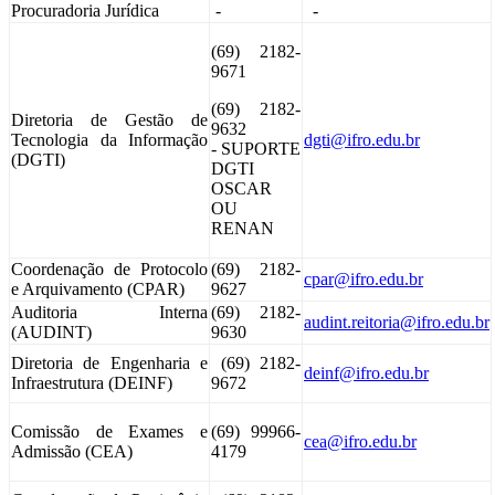
Procuradoria Jurídica
-
-
(69) 2182-
9671
(69) 2182-
Diretoria de Gestão de
9632
Tecnologia da Informação
dgti@ifro.edu.br
- SUPORTE
(DGTI)
DGTI
OSCAR
OU
RENAN
Coordenação de Protocolo
(69) 2182-
cpar@ifro.edu.br
e Arquivamento (CPAR)
9627
Auditoria Interna
(69) 2182-
audint.reitoria@ifro.edu.br
(AUDINT)
9630
Diretoria de Engenharia e
(69) 2182-
deinf@ifro.edu.br
Infraestrutura (DEINF)
9672
Comissão de Exames e
(69) 99966-
cea@ifro.edu.br
Admissão (CEA)
4179