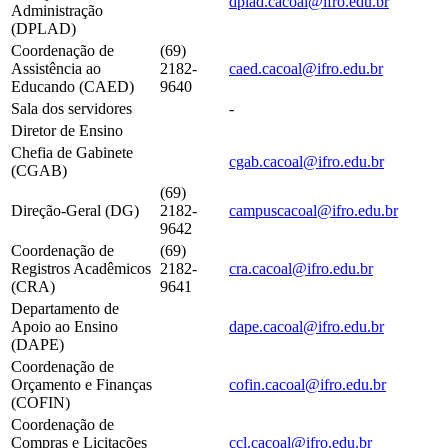
dplad.cacoal@ifro.edu.br
Administração
(DPLAD)
Coordenação de
(69)
Assistência ao
2182-
caed.cacoal@ifro.edu.br
Educando (CAED)
9640
Sala dos servidores
-
Diretor de Ensino
Chefia de Gabinete
cgab.cacoal@ifro.edu.br
(CGAB)
(69)
Direção-Geral (DG)
2182-
campuscacoal@ifro.edu.br
9642
Coordenação de
(69)
Registros Acadêmicos
2182-
cra.cacoal@ifro.edu.br
(CRA)
9641
Departamento de
Apoio ao Ensino
dape.cacoal@ifro.edu.br
(DAPE)
Coordenação de
Orçamento e Finanças
cofin.cacoal@ifro.edu.br
(COFIN)
Coordenação de
Compras e Licitações
ccl.cacoal@ifro.edu.br