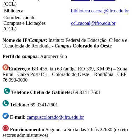
(CCL)
Biblioteca
biblioteca.cacoal@ifro.edu.br
Coordenação de
Compras e Licitações
ccl.cacoal@ifro.edu.br
(CCL)
Nome do IF/
Campus
:
Instituto Federal de Educação, Ciência e
Tecnologia de Rondônia -
Campus
Colorado do Oeste
Perfil do
campus
:
Agropecuário
Endereço:
BR 435, km 63 (antiga RO 399, KM 05) – Zona
Rural - Caixa Postal 51 - Colorado do Oeste – Rondônia - CEP
76.993-0000
Telefone Chefia de Gabinete:
69 3341-7601
Telefone:
69 3341-7601
E-mail:
campuscolorado@ifro.edu.br
Funcionamento:
Segunda a Sexta das 7 h às 22h30 (exceto
setores administrativos)