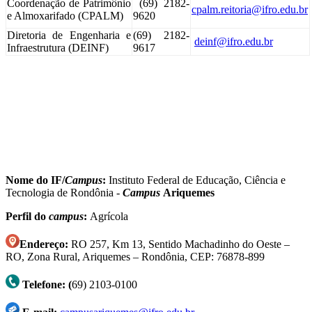
Coordenação de Patrimônio
(69) 2182-
cpalm.reitoria@ifro.edu.br
e Almoxarifado (CPALM)
9620
Diretoria de Engenharia e
(69) 2182-
deinf@ifro.edu.br
Infraestrutura (DEINF)
9617
Nome do IF/
Campus
:
Instituto Federal de Educação, Ciência e
Tecnologia de Rondônia -
Campus
Ariquemes
Perfil do
campus
:
Agrícola
Endereço:
RO 257, Km 13, Sentido Machadinho do Oeste –
RO, Zona Rural, Ariquemes – Rondônia, CEP: 76878-899
Telefone: (
69) 2103-0100