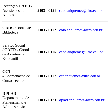
Recepção
CAED
/
Assistentes de
2103 - 0121
caed.ariquemes@ifro.edu.br
Alunos
CBIB
- Coord. de
2103 - 0122
cbib.ariquemes@ifro.edu.br
Biblioteca
Serviço Social
/
CAED -
Coord.
2103 - 0126
caed.ariquemes@ifro.edu.br
de Assistência
Estudantil
CCT
-
Coordenação de
2103 - 0127
cct.ariquemes@ifro.edu.br
Curso Técnico
DPLAD
-
Departamento de
2103 - 0133
dplad.ariquemes@ifro.edu.br
Planejamento e
Administração