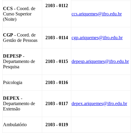
2103 - 0112
CCS -
Coord. de
Curso Superior
ccs.ariquemes@ifro.edu.br
(Noite)
CGP
- Coord. de
2103 - 0114
cgp.ariquemes@ifro.edu.br
Gestão de Pessoas
DEPESP
-
Departamento de
2103 - 0115
depesp.ariquemes@ifro.edu.br
Pesquisa
Psicologia
2103 - 0116
DEPEX
-
Departamento de
2103 - 0117
depex.ariquemes@ifro.edu.br
Extensão
Ambulatório
2103 - 0119