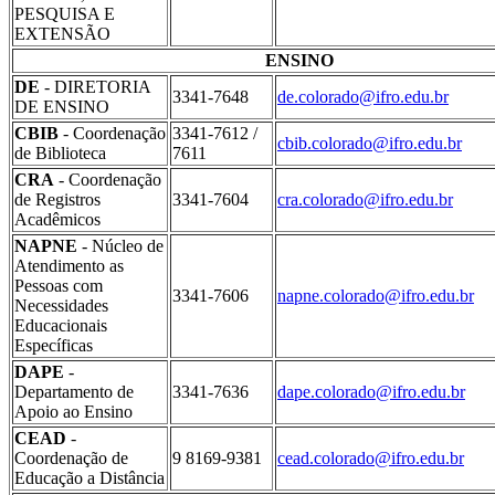
PESQUISA E
EXTENSÃO
ENSINO
DE
- DIRETORIA
3341-7648
de.colorado@ifro.edu.br
DE ENSINO
CBIB
- Coordenação
3341-7612 /
cbib.colorado@ifro.edu.br
de Biblioteca
7611
CRA
- Coordenação
de Registros
3341-7604
cra.colorado@ifro.edu.br
Acadêmicos
NAPNE
- Núcleo de
Atendimento as
Pessoas com
3341-7606
napne.colorado@ifro.edu.br
Necessidades
Educacionais
Específicas
DAPE
-
Departamento de
3341-7636
dape.colorado@ifro.edu.br
Apoio ao Ensino
CEAD
-
Coordenação de
9 8169-9381
cead.colorado@ifro.edu.br
Educação a Distância