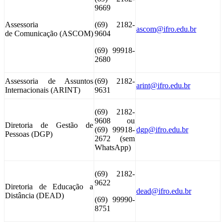
9669
Assessoria
(69) 2182-
ascom@ifro.edu.br
de Comunicação (ASCOM)
9604
(69) 99918-
2680
Assessoria de Assuntos
(69) 2182-
arint@ifro.edu.br
Internacionais (ARINT)
9631
(69) 2182-
9608 ou
Diretoria de Gestão de
(69) 99918-
dgp@ifro.edu.br
Pessoas (DGP)
2672 (sem
WhatsApp)
(69) 2182-
9622
Diretoria de Educação a
dead@ifro.edu.br
Distância (DEAD)
(69) 99990-
8751