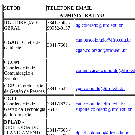
SETOR
TELEFONE
EMAIL
ADMINISTRATIVO
DG
- DIREÇÃO
3341-7602 /
dg.colorado@ifro.edu.br
GERAL
99952-9137
campuscolorado@ifro.edu.br
CGAB
- Chefia de
3341-7601
Gabinete
cgab.colorado@ifro.edu.br
CCOM
-
Coordenação de
-
comunicacao.colorado@ifro.ed
Comunicação e
Eventos
CGP
- Coordenação
3341-7634
cgp.colorado@ifro.edu.br
de Gestão de Pessoas
CGTI
-
Coordenação de
3341-7627 /
cgti.colorado@ifro.edu.br
Gestão da Tecnologia
7645
suporte.colorado@ifro.edu.br
da Informação
DPLAD
-
DIRETORIA DE
3341-7605 /
PLANEJAMENTO
dplad.colorado@ifro.edu.br