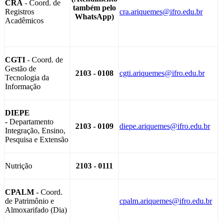
CRA
- Coord. de
também pelo
Registros
cra.ariquemes@ifro.edu.br
WhatsApp)
Acadêmicos
CGTI
- Coord. de
Gestão de
2103 - 0108
cgti.ariquemes@ifro.edu.br
Tecnologia da
Informação
DIEPE
-
Departamento
2103 - 0109
diepe.ariquemes@ifro.edu.br
Integração, Ensino,
Pesquisa e Extensão
Nutrição
2103 - 0111
CPALM
- Coord.
de Patrimônio e
cpalm.ariquemes@ifro.edu.br
Almoxarifado (Dia)