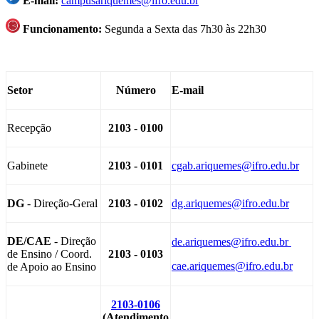
E-mail:
campusariquemes@ifro.edu.br
Funcionamento:
Segunda a Sexta das 7h30 às 22h30
Setor
Número
E-mail
Recepção
2103 - 0100
Gabinete
2103 - 0101
cgab.ariquemes@ifro.edu.br
DG
- Direção-Geral
2103 - 0102
dg.ariquemes@ifro.edu.br
DE/CAE
- Direção
de.ariquemes@ifro.edu.br
de Ensino / Coord.
2103 - 0103
cae.ariquemes@ifro.edu.br
de Apoio ao Ensino
2103-0106
(Atendimento