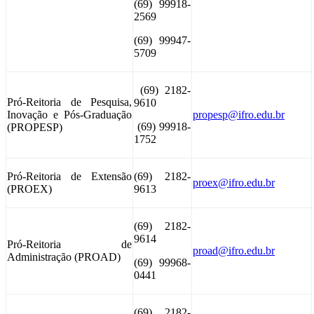
(69) 99918-
2569
(69) 99947-
5709
(69) 2182-
Pró-Reitoria de Pesquisa,
9610
Inovação e Pós-Graduação
propesp@ifro.edu.br
(69) 99918-
(PROPESP)
1752
Pró-Reitoria de Extensão
(69) 2182-
proex@ifro.edu.br
(PROEX)
9613
(69) 2182-
9614
Pró-Reitoria de
proad@ifro.edu.br
Administração (PROAD)
(69) 99968-
0441
(69) 2182-