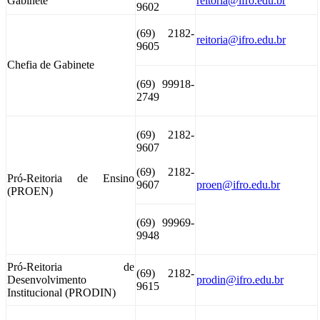
Gabinete
reitoria@ifro.edu.br
9602
(69) 2182-
reitoria@ifro.edu.br
9605
Chefia de Gabinete
(69) 99918-
2749
(69) 2182-
9607
(69) 2182-
Pró-Reitoria de Ensino
9607
proen@ifro.edu.br
(PROEN)
(69) 99969-
9948
Pró-Reitoria de
(69) 2182-
Desenvolvimento
prodin@ifro.edu.br
9615
Institucional (PRODIN)