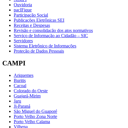
Ouvidoria
pacIFique
Participação Social
Publicações Eletrônicas SEI
Receitas e Despesas
Revisão e consolidação dos atos normativos
Serviço de Informação ao Cidadão – SIC
Servidores
Sistema Eletrônico de Informações
Proteção de Dados Pessoais
CAMPI
Ariquemes
Buritis
Cacoal
Colorado do Oeste
Guajará-Mirim
Jaru
Ji-Paraná
São Miguel do Guaporé
Porto Velho Zona Norte
Porto Velho Calama
Vilhena