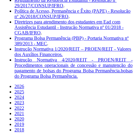
Regulamento da Residência Estudantil - Resolução nº
29/2017/CONSUP/IFRO
.
Política de Acesso, Permanência e Êxito (PAPE) - Resolução
nº 26/2018/CONSUP/IFRO
.
Diretrizes para atendimento dos estudantes em Ead com
Assistência Estudantil - Instrução Normativa nº 01/2018 -
CGAB/IFRO
.
Programa Bolsa Permanência (PBP) - Portaria Normativa nº
389/2013 - MEC
.
Instrução Normativa 1/2020/REIT – PROEN/REIT - Valores
dos Auxílios Financeiros
.
Instrução Normativa 4/2020/REIT - PROEN/REIT -
Procedimentos operacionais de concessão e manutenção do
pagamento de bolsas do Programa Bolsa Permanência.bolsas
do Programa Bolsa Permanência.
2026
2025
2024
2023
2022
2021
2020
2019
2018