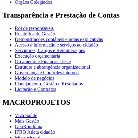
Órgãos Colegiados
Transparência e Prestação de Contas
Rol de responsáveis
Relatórios de Gestão
Demonstrações contábeis e notas explicativas
Acesso a informação e serviços ao cidadão
Servidores, Cargos e Remunerações
Execução orçamentária
Orçamento e Finanças - teste
Estrutura e abrangência organizacional
Governança e Controles internos
Modelo de negócios
Planejamento, Gestão e Resultados
Licitação e Contratos
MACROPROJETOS
Viva Saúde
Mais Gestão
GeoRondônia
IFRO Atleta cidadão
Morar+Rural