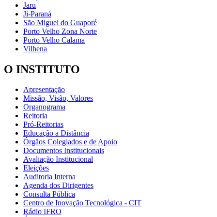
Jaru
Ji-Paraná
São Miguel do Guaporé
Porto Velho Zona Norte
Porto Velho Calama
Vilhena
O INSTITUTO
Apresentação
Missão, Visão, Valores
Organograma
Reitoria
Pró-Reitorias
Educação a Distância
Órgãos Colegiados e de Apoio
Documentos Institucionais
Avaliação Institucional
Eleições
Auditoria Interna
Agenda dos Dirigentes
Consulta Pública
Centro de Inovação Tecnológica - CIT
Rádio IFRO