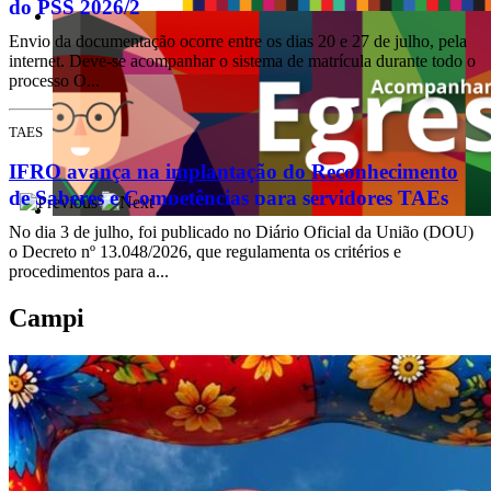
do PSS 2026/2
Envio da documentação ocorre entre os dias 20 e 27 de julho, pela
internet. Deve-se acompanhar o sistema de matrícula durante todo o
processo O...
TAES
IFRO avança na implantação do Reconhecimento
de Saberes e Competências para servidores TAEs
No dia 3 de julho, foi publicado no Diário Oficial da União (DOU)
o Decreto nº 13.048/2026, que regulamenta os critérios e
procedimentos para a...
Campi