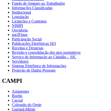
Fundo de Amparo ao Trabalhador
Informações Classificadas
Institucional
Legislação
Licitações e Contratos
NIMPI
Ouvidoria
pacIFique
Participação Social
Publicações Eletrônicas SEI
Receitas e Despesas
Revisão e consolidação dos atos normativos
Serviço de Informação ao Cidadão – SIC
Servidores
Sistema Eletrônico de Informações
Proteção de Dados Pessoais
CAMPI
Ariquemes
Buritis
Cacoal
Colorado do Oeste
Guajará-Mirim