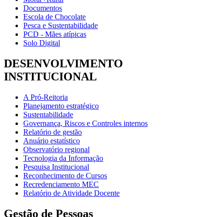
Documentos
Escola de Chocolate
Pesca e Sustentabilidade
PCD - Mães atípicas
Solo Digital
DESENVOLVIMENTO
INSTITUCIONAL
A Pró-Reitoria
Planejamento estratégico
Sustentabilidade
Governança, Riscos e Controles internos
Relatório de gestão
Anuário estatístico
Observatório regional
Tecnologia da Informação
Pesquisa Institucional
Reconhecimento de Cursos
Recredenciamento MEC
Relatório de Atividade Docente
Gestão de Pessoas