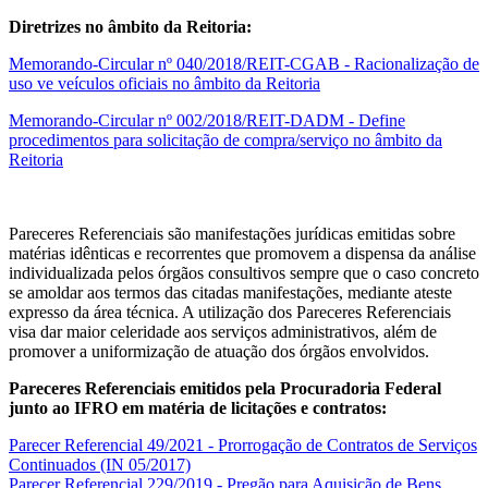
Diretrizes no âmbito da Reitoria:
Memorando-Circular nº 040/2018/REIT-CGAB - Racionalização de
uso ve veículos oficiais no âmbito da Reitoria
Memorando-Circular nº 002/2018/REIT-DADM - Define
procedimentos para solicitação de compra/serviço no âmbito da
Reitoria
Pareceres Referenciais são manifestações jurídicas emitidas sobre
matérias idênticas e recorrentes que promovem a dispensa da análise
individualizada pelos órgãos consultivos sempre que o caso concreto
se amoldar aos termos das citadas manifestações, mediante ateste
expresso da área técnica. A utilização dos Pareceres Referenciais
visa dar maior celeridade aos serviços administrativos, além de
promover a uniformização de atuação dos órgãos envolvidos.
Pareceres Referenciais emitidos pela Procuradoria Federal
junto ao IFRO em matéria de licitações e contratos:
Parecer Referencial 49/2021 - Prorrogação de Contratos de Serviços
Continuados (IN 05/2017)
Parecer Referencial 229/2019 - Pregão para Aquisição de Bens