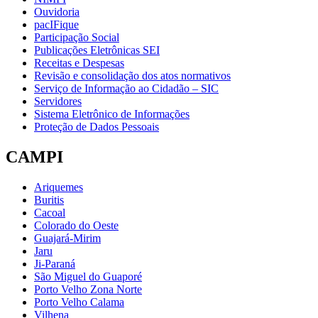
Ouvidoria
pacIFique
Participação Social
Publicações Eletrônicas SEI
Receitas e Despesas
Revisão e consolidação dos atos normativos
Serviço de Informação ao Cidadão – SIC
Servidores
Sistema Eletrônico de Informações
Proteção de Dados Pessoais
CAMPI
Ariquemes
Buritis
Cacoal
Colorado do Oeste
Guajará-Mirim
Jaru
Ji-Paraná
São Miguel do Guaporé
Porto Velho Zona Norte
Porto Velho Calama
Vilhena