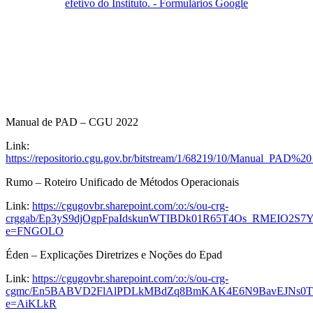
efetivo do Instituto. - Formulários Google
Manual de PAD – CGU 2022
Link:
https://repositorio.cgu.gov.br/bitstream/1/68219/10/Manual_PA
Rumo – Roteiro Unificado de Métodos Operacionais
Link:
https://cgugovbr.sharepoint.com/:o:/s/ou-crg-
crggab/Ep3yS9djOgpFpaIdskunWTIBDk01R65T4Os_RMEIO2S7
e=FNGOLO
Éden – Explicações Diretrizes e Noções do Epad
Link:
https://cgugovbr.sharepoint.com/:o:/s/ou-crg-
cgmc/En5BABVD2FlAlPDLkMBdZq8BmKAK4E6N9BavEJNs0T
e=AiKLkR