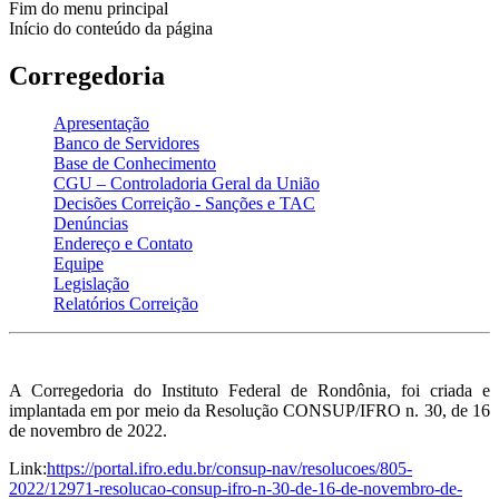
Fim do menu principal
Início do conteúdo da página
Corregedoria
Apresentação
Banco de Servidores
Base de Conhecimento
CGU – Controladoria Geral da União
Decisões Correição - Sanções e TAC
Denúncias
Endereço e Contato
Equipe
Legislação
Relatórios Correição
A Corregedoria do Instituto Federal de Rondônia, foi criada e
implantada em por meio da Resolução CONSUP/IFRO n. 30, de 16
de novembro de 2022.
Link:
https://portal.ifro.edu.br/consup-nav/resolucoes/805-
2022/12971-resolucao-consup-ifro-n-30-de-16-de-novembro-de-