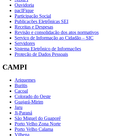
Ouvidoria
pacIFique
Participação Social
Publicações Eletrônicas SEI
Receitas e Despesas
Revisão e consolidação dos atos normativos
Serviço de Informação ao Cidadão – SIC
Servidores
Sistema Eletrônico de Informações
Proteção de Dados Pessoais
CAMPI
Ariquemes
Buritis
Cacoal
Colorado do Oeste
Guajará-Mirim
Jaru
Ji-Paraná
São Miguel do Guaporé
Porto Velho Zona Norte
Porto Velho Calama
Vilhena