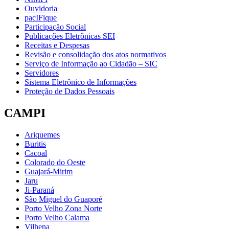
Ouvidoria
pacIFique
Participação Social
Publicações Eletrônicas SEI
Receitas e Despesas
Revisão e consolidação dos atos normativos
Serviço de Informação ao Cidadão – SIC
Servidores
Sistema Eletrônico de Informações
Proteção de Dados Pessoais
CAMPI
Ariquemes
Buritis
Cacoal
Colorado do Oeste
Guajará-Mirim
Jaru
Ji-Paraná
São Miguel do Guaporé
Porto Velho Zona Norte
Porto Velho Calama
Vilhena