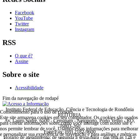
Facebook
YouTube
Twitter
Instagram
RSS
O que é?
Assine
Sobre o site
Acessibilidade
Fim da navegação de rodapé
Instituto Federal de Educação, Ciência e Tecnologia de Rondônia
Consentimento para o uso de cookies
REITORIA
Este site armazena cookies em seu computador. Os cookies são usados
Av. Lauro Sodré, 6500 - Censipam - Aeroporto, Porto Velho - RO,
para coletar informações sobre como você interage com nosso site e
76803-260
nos permite lembrar de você. Usamos essas informações para melhorar
Fone/Fax: (69) 2182-9600
e personalizar sua experiência de navegação e para análises e métricas
Horário de atendimento: de segunda a sexta-feira - das 08h às 12h e