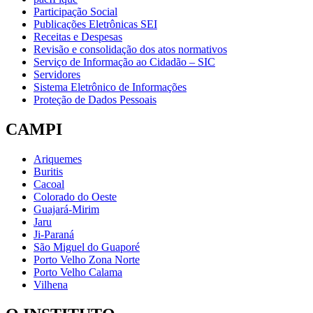
Participação Social
Publicações Eletrônicas SEI
Receitas e Despesas
Revisão e consolidação dos atos normativos
Serviço de Informação ao Cidadão – SIC
Servidores
Sistema Eletrônico de Informações
Proteção de Dados Pessoais
CAMPI
Ariquemes
Buritis
Cacoal
Colorado do Oeste
Guajará-Mirim
Jaru
Ji-Paraná
São Miguel do Guaporé
Porto Velho Zona Norte
Porto Velho Calama
Vilhena