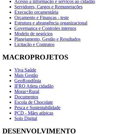
Acesso a informação e serviços ao cidadão
Servidores, Cargos e Remunerações
Execução orçamentária
Orçamento e Finanças - teste
Estrutura e abrangência organizacional
Governança e Controles internos
Modelo de negócios
Planejamento, Gestão e Resultados
Licitação e Contratos
MACROPROJETOS
Viva Saúde
Mais Gestão
GeoRondônia
IFRO Atleta cidadão
Morar+Rural
Documentos
Escola de Chocolate
Pesca e Sustentabilidade
PCD - Mães atípicas
Solo Digital
DESENVOLVIMENTO