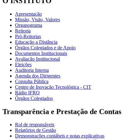
O INSTITUTO
Apresentação
Missão, Visão, Valores
Organograma
Reitoria
Pró-Reitorias
Educação a Distância
Órgãos Colegiados e de Apoio
Documentos Institucionais
Avaliação Institucional
Eleições
Auditoria Interna
Agenda dos Dirigentes
Consulta Pública
Centro de Inovação Tecnológica - CIT
Rádio IFRO
Órgãos Colegiados
Transparência e Prestação de Contas
Rol de responsáveis
Relatórios de Gestão
Demonstrações contábeis e notas explicativas