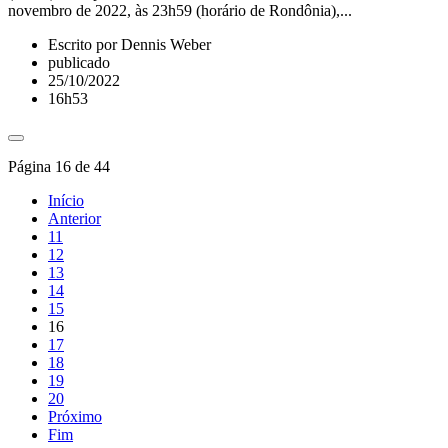
novembro de 2022, às 23h59 (horário de Rondônia),...
Escrito por Dennis Weber
publicado
25/10/2022
16h53
Página 16 de 44
Início
Anterior
11
12
13
14
15
16
17
18
19
20
Próximo
Fim