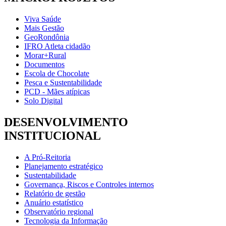
Viva Saúde
Mais Gestão
GeoRondônia
IFRO Atleta cidadão
Morar+Rural
Documentos
Escola de Chocolate
Pesca e Sustentabilidade
PCD - Mães atípicas
Solo Digital
DESENVOLVIMENTO
INSTITUCIONAL
A Pró-Reitoria
Planejamento estratégico
Sustentabilidade
Governança, Riscos e Controles internos
Relatório de gestão
Anuário estatístico
Observatório regional
Tecnologia da Informação