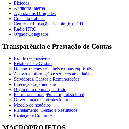
Eleições
Auditoria Interna
Agenda dos Dirigentes
Consulta Pública
Centro de Inovação Tecnológica - CIT
Rádio IFRO
Órgãos Colegiados
Transparência e Prestação de Contas
Rol de responsáveis
Relatórios de Gestão
Demonstrações contábeis e notas explicativas
Acesso a informação e serviços ao cidadão
Servidores, Cargos e Remunerações
Execução orçamentária
Orçamento e Finanças - teste
Estrutura e abrangência organizacional
Governança e Controles internos
Modelo de negócios
Planejamento, Gestão e Resultados
Licitação e Contratos
MACROPROJETOS