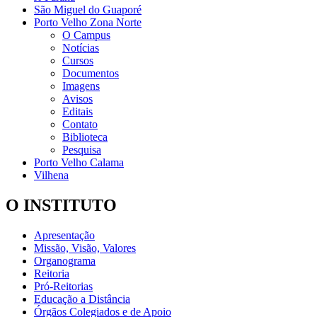
São Miguel do Guaporé
Porto Velho Zona Norte
O Campus
Notícias
Cursos
Documentos
Imagens
Avisos
Editais
Contato
Biblioteca
Pesquisa
Porto Velho Calama
Vilhena
O INSTITUTO
Apresentação
Missão, Visão, Valores
Organograma
Reitoria
Pró-Reitorias
Educação a Distância
Órgãos Colegiados e de Apoio