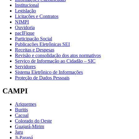
Institucional
Legislação
Licitações e Contratos
NIMPI
Ouvidoria
pacIFique
Participação Social
Publicações Eletrônicas SEI
Receitas e Despesas
Revisão e consolidação dos atos normativos
Serviço de Informação ao Cidadão – SIC
Servidores
Sistema Eletrônico de Informações
Proteção de Dados Pessoais
CAMPI
Ariquemes
Buritis
Cacoal
Colorado do Oeste
Guajará-Mirim
Jaru
Ji-Paraná