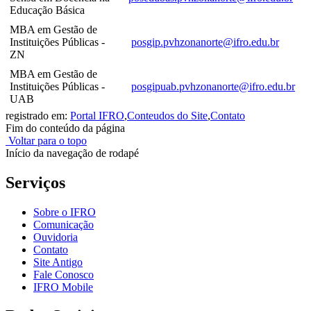
Educação Básica
MBA em Gestão de
Instituições Públicas -
posgip.pvhzonanorte@ifro.edu.br
ZN
MBA em Gestão de
Instituições Públicas -
posgipuab.pvhzonanorte@ifro.edu.br
UAB
registrado em:
Portal IFRO
,
Conteudos do Site
,
Contato
Fim do conteúdo da página
Voltar para o topo
Início da navegação de rodapé
Serviços
Sobre o IFRO
Comunicação
Ouvidoria
Contato
Site Antigo
Fale Conosco
IFRO Mobile