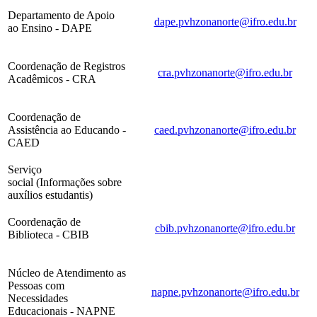
Departamento de Apoio
dape.pvhzonanorte@ifro.edu.br
ao Ensino - DAPE
Coordenação de Registros
cra.pvhzonanorte@ifro.edu.br
Acadêmicos - CRA
Coordenação de
Assistência ao Educando -
caed.pvhzonanorte@ifro.edu.br
CAED
Serviço
social (Informações sobre
auxílios estudantis)
Coordenação de
cbib.pvhzonanorte@ifro.edu.br
Biblioteca - CBIB
Núcleo de Atendimento as
Pessoas com
napne.pvhzonanorte@ifro.edu.br
Necessidades
Educacionais - NAPNE