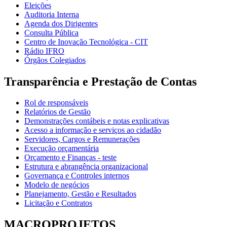
Eleições
Auditoria Interna
Agenda dos Dirigentes
Consulta Pública
Centro de Inovação Tecnológica - CIT
Rádio IFRO
Órgãos Colegiados
Transparência e Prestação de Contas
Rol de responsáveis
Relatórios de Gestão
Demonstrações contábeis e notas explicativas
Acesso a informação e serviços ao cidadão
Servidores, Cargos e Remunerações
Execução orçamentária
Orçamento e Finanças - teste
Estrutura e abrangência organizacional
Governança e Controles internos
Modelo de negócios
Planejamento, Gestão e Resultados
Licitação e Contratos
MACROPROJETOS