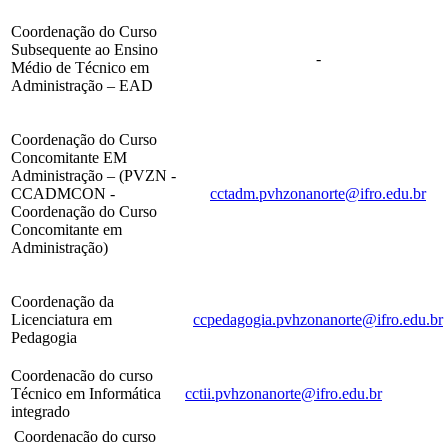
Coordenação do Curso
Subsequente ao Ensino
-
Médio de Técnico em
Administração – EAD
Coordenação do Curso
Concomitante EM
Administração –
(PVZN -
CCADMCON -
cctadm.pvhzonanorte@ifro.edu.br
Coordenação do Curso
Concomitante em
Administração)
Coordenação da
Licenciatura em
ccpedagogia.pvhzonanorte@ifro.edu.br
Pedagogia
Coordenacão do curso
Técnico em Informática
cctii.pvhzonanorte@ifro.edu.br
integrado
Coordenacão do curso