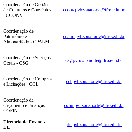
Coordenação de Gestão
de Contratos e Convênios
cconv.pvhzonanorte@ifro.edu.br
- CCONV
Coordenação de
Patrimônio e
cpalm.pvhzonanorte@ifro.edu.br
Almoxarifado - CPALM
Coordenação de Serviços
csg.pvhzonanorte@ifro.edu.br
Gerais - CSG
Coordenação de Compras
ccl.pvhzonanorte@ifro.edu.br
e Licitações - CCL
Coordenação de
Orçamento e Finanças -
cofin.pvhzonanorte@ifro.edu.br
COFIN
Diretoria de Ensino -
de.pvhzonanorte@ifro.edu.br
DE