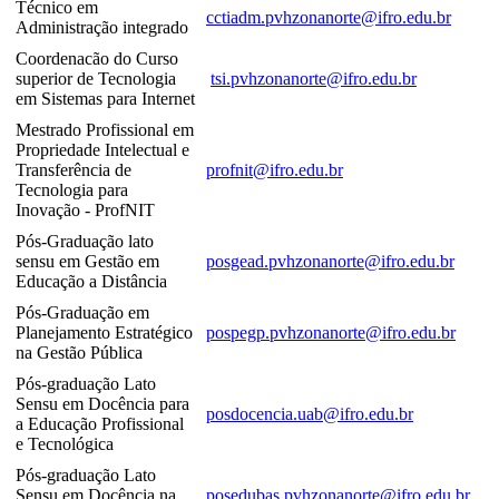
Técnico em
cctiadm.pvhzonanorte@ifro.edu.br
Administração integrado
Coordenacão do Curso
superior de Tecnologia
tsi.pvhzonanorte@ifro.edu.br
em Sistemas para Internet
Mestrado Profissional em
Propriedade Intelectual e
Transferência de
profnit@ifro.edu.br
Tecnologia para
Inovação - ProfNIT
Pós-Graduação lato
sensu em Gestão em
posgead.pvhzonanorte@ifro.edu.br
Educação a Distância
Pós-Graduação em
Planejamento Estratégico
pospegp.pvhzonanorte@ifro.edu.br
na Gestão Pública
Pós-graduação Lato
Sensu em Docência para
posdocencia.uab@ifro.edu.br
a Educação Profissional
e Tecnológica
Pós-graduação Lato
Sensu em Docência na
posedubas.pvhzonanorte@ifro.edu.br