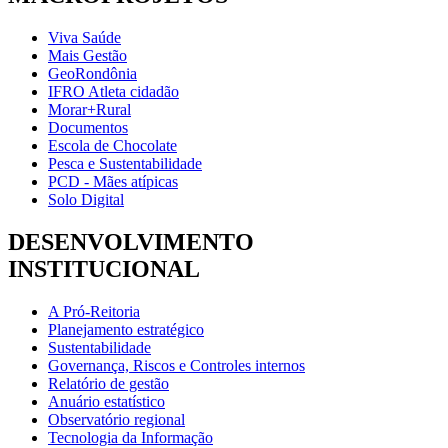
Viva Saúde
Mais Gestão
GeoRondônia
IFRO Atleta cidadão
Morar+Rural
Documentos
Escola de Chocolate
Pesca e Sustentabilidade
PCD - Mães atípicas
Solo Digital
DESENVOLVIMENTO
INSTITUCIONAL
A Pró-Reitoria
Planejamento estratégico
Sustentabilidade
Governança, Riscos e Controles internos
Relatório de gestão
Anuário estatístico
Observatório regional
Tecnologia da Informação