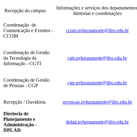
Informações e serviços dos departamentos
Recepção do
campus
diretorias e coordenações
Coordenação
de
Comunicação e Eventos -
ccom.pvhzonanorte@ifro.edu.br
CCOM
Coordenação de Gestão
da Tecnologia da
cgti.pvhzonanorte@ifro.edu.br
Informação - CGTI
Coordenação de Gestão
cgp.pvhzonanorte@ifro.edu.br
de Pessoas - CGP
Recepção / Ouvidoria
recepcao.pvhzonanorte@ifro.edu.br
Diretoria de
Planejamento e
dplad.pvhzonanorte@ifro.edu.br
Administração -
DPLAD