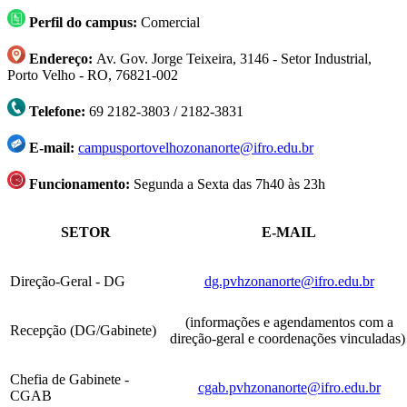
Perfil do campus:
Comercial
Endereço:
Av. Gov. Jorge Teixeira, 3146 - Setor Industrial,
Porto Velho - RO, 76821-002
Telefone:
69 2182-3803 / 2182-3831
E-mail:
campusportovelhozonanorte@ifro.edu.br
Funcionamento:
Segunda a Sexta das 7h40 às 23h
SETOR
E-MAIL
Direção-Geral - DG
dg.pvhzonanorte@ifro.edu.br
(informações e agendamentos com a
Recepção (DG/Gabinete)
direção-geral e coordenações vinculadas
Chefia de Gabinete -
cgab.pvhzonanorte@ifro.edu.br
CGAB