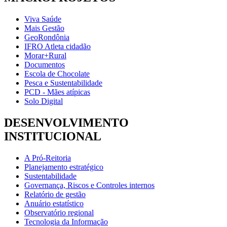
Viva Saúde
Mais Gestão
GeoRondônia
IFRO Atleta cidadão
Morar+Rural
Documentos
Escola de Chocolate
Pesca e Sustentabilidade
PCD - Mães atípicas
Solo Digital
DESENVOLVIMENTO
INSTITUCIONAL
A Pró-Reitoria
Planejamento estratégico
Sustentabilidade
Governança, Riscos e Controles internos
Relatório de gestão
Anuário estatístico
Observatório regional
Tecnologia da Informação