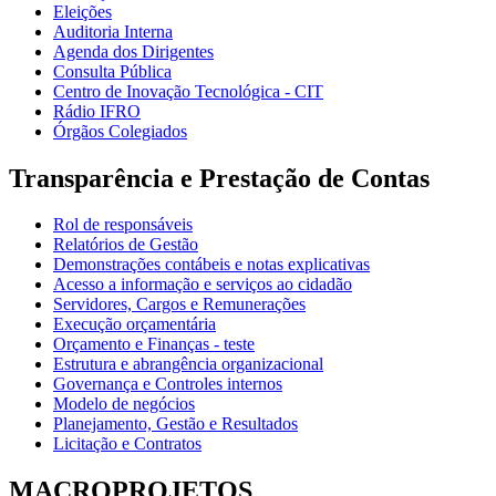
Eleições
Auditoria Interna
Agenda dos Dirigentes
Consulta Pública
Centro de Inovação Tecnológica - CIT
Rádio IFRO
Órgãos Colegiados
Transparência e Prestação de Contas
Rol de responsáveis
Relatórios de Gestão
Demonstrações contábeis e notas explicativas
Acesso a informação e serviços ao cidadão
Servidores, Cargos e Remunerações
Execução orçamentária
Orçamento e Finanças - teste
Estrutura e abrangência organizacional
Governança e Controles internos
Modelo de negócios
Planejamento, Gestão e Resultados
Licitação e Contratos
MACROPROJETOS