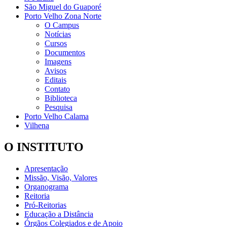
São Miguel do Guaporé
Porto Velho Zona Norte
O Campus
Notícias
Cursos
Documentos
Imagens
Avisos
Editais
Contato
Biblioteca
Pesquisa
Porto Velho Calama
Vilhena
O INSTITUTO
Apresentação
Missão, Visão, Valores
Organograma
Reitoria
Pró-Reitorias
Educação a Distância
Órgãos Colegiados e de Apoio