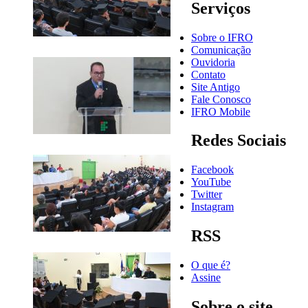
Serviços
Sobre o IFRO
Comunicação
Ouvidoria
Contato
Site Antigo
Fale Conosco
IFRO Mobile
Redes Sociais
Facebook
YouTube
Twitter
Instagram
RSS
O que é?
Assine
Sobre o site