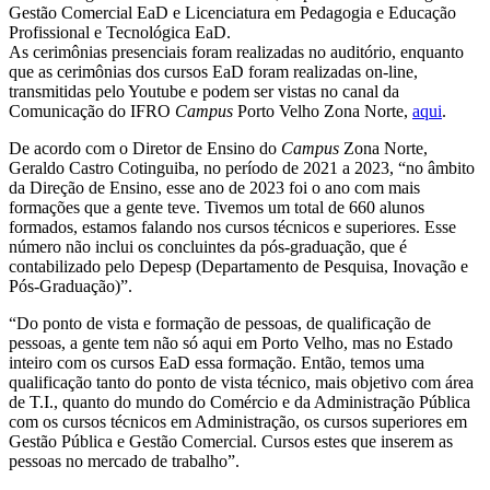
Gestão Comercial EaD e Licenciatura em Pedagogia e Educação
Profissional e Tecnológica EaD.
As cerimônias presenciais foram realizadas no auditório, enquanto
que as cerimônias dos cursos EaD foram realizadas on-line,
transmitidas pelo Youtube e podem ser vistas no canal da
Comunicação do IFRO
Campus
Porto Velho Zona Norte,
aqui
.
De acordo com o Diretor de Ensino do
Campus
Zona Norte,
Geraldo Castro Cotinguiba, no período de 2021 a 2023, “no âmbito
da Direção de Ensino, esse ano de 2023 foi o ano com mais
formações que a gente teve. Tivemos um total de 660 alunos
formados, estamos falando nos cursos técnicos e superiores. Esse
número não inclui os concluintes da pós-graduação, que é
contabilizado pelo Depesp (Departamento de Pesquisa, Inovação e
Pós-Graduação)”.
“Do ponto de vista e formação de pessoas, de qualificação de
pessoas, a gente tem não só aqui em Porto Velho, mas no Estado
inteiro com os cursos EaD essa formação. Então, temos uma
qualificação tanto do ponto de vista técnico, mais objetivo com área
de T.I., quanto do mundo do Comércio e da Administração Pública
com os cursos técnicos em Administração, os cursos superiores em
Gestão Pública e Gestão Comercial. Cursos estes que inserem as
pessoas no mercado de trabalho”.