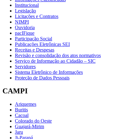
Institucional
Legislação
Licitações e Contratos
NIMPI
Ouvidoria
pacIFique
Participação Social
Publicações Eletrônicas SEI
Receitas e Despesas
Revisão e consolidação dos atos normativos
Serviço de Informação ao Cidadão – SIC
Servidores
Sistema Eletrônico de Informações
Proteção de Dados Pessoais
CAMPI
Ariquemes
Buritis
Cacoal
Colorado do Oeste
Guajará-Mirim
Jaru
Ji-Paraná