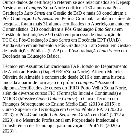
Outros dados de certificação referem-se aos relacionados ao Depesp.
Neste ano o
Campus
Zona Norte certificou 130 alunos na Pós-
Graduação
Lato Sensu
em Gestão de EaD e mais 30 concluíram a
Pós-Graduação
Lato Sensu
em Perícia Criminal. Também na área de
pesquisa, foram mais 31 alunos certificados no Aperfeiçoamento em
Criminalística, 210 concluíram a Pós-Graduação
Lato Sensu
em
Gestão de Instituições e 90 estão em processo de finalização do
TCC da Pós-Graduação
Lato Sensu
em Docência EPT (UAB).
Ainda estão em andamento a Pós-Graduação Lato Sensu em Gestão
de Instituições Públicas (UAB) e a Pós-Graduação
Lato Sensu
em
Docência na Educação Básica.
Técnico em Assuntos Educacionais/TAE, lotado no Departamento
de Apoio ao Ensino (Dape/IFRO/Zona Norte), Alberto Meireles
Oliveira de Almeida é concursado desde 2016 e tem uma história
iniciada a partir de formação do próprio
campus
. “Possuo 4
diplomas/certificados de cursos do IFRO Porto Velho Zona Norte,
além de diversos cursos FIC (Formação Inicial e Continuada) e
MOOC (
Massive Open Online Course
): o Curso Técnico em
Finanças Subsequente ao Ensino Médio EaD (2013 a 2015); o
Curso Superior de Tecnologia em Gestão Pública EAD (2020 a
2023); o Pós-Graduação
Lato Sensu
em Gestão em EaD (2022 a
2023); e o Mestrado Profissional em Propriedade Intelectual e
Transferência de Tecnologia para Inovação – ProfNIT (2020 a
2023)”.