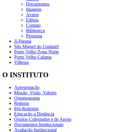
Documentos
Imagens
Avisos
Editais
Contato
Biblioteca
Pesquisa
Ji-Paraná
São Miguel do Guaporé
Porto Velho Zona Norte
Porto Velho Calama
Vilhena
O INSTITUTO
Apresentação
Missão, Visão, Valores
Organograma
Reitoria
Pró-Reitorias
Educação a Distância
Órgãos Colegiados e de Apoio
Documentos Institucionais
Avaliação Institucional