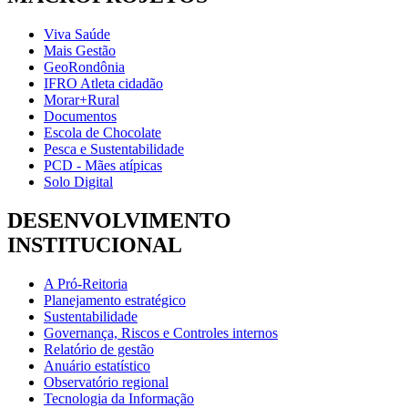
Viva Saúde
Mais Gestão
GeoRondônia
IFRO Atleta cidadão
Morar+Rural
Documentos
Escola de Chocolate
Pesca e Sustentabilidade
PCD - Mães atípicas
Solo Digital
DESENVOLVIMENTO
INSTITUCIONAL
A Pró-Reitoria
Planejamento estratégico
Sustentabilidade
Governança, Riscos e Controles internos
Relatório de gestão
Anuário estatístico
Observatório regional
Tecnologia da Informação