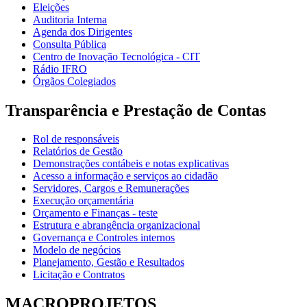
Eleições
Auditoria Interna
Agenda dos Dirigentes
Consulta Pública
Centro de Inovação Tecnológica - CIT
Rádio IFRO
Órgãos Colegiados
Transparência e Prestação de Contas
Rol de responsáveis
Relatórios de Gestão
Demonstrações contábeis e notas explicativas
Acesso a informação e serviços ao cidadão
Servidores, Cargos e Remunerações
Execução orçamentária
Orçamento e Finanças - teste
Estrutura e abrangência organizacional
Governança e Controles internos
Modelo de negócios
Planejamento, Gestão e Resultados
Licitação e Contratos
MACROPROJETOS