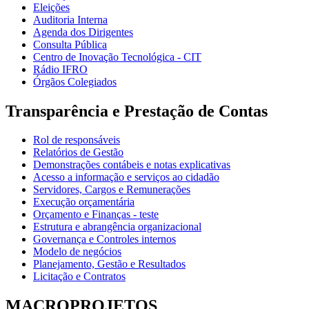
Eleições
Auditoria Interna
Agenda dos Dirigentes
Consulta Pública
Centro de Inovação Tecnológica - CIT
Rádio IFRO
Órgãos Colegiados
Transparência e Prestação de Contas
Rol de responsáveis
Relatórios de Gestão
Demonstrações contábeis e notas explicativas
Acesso a informação e serviços ao cidadão
Servidores, Cargos e Remunerações
Execução orçamentária
Orçamento e Finanças - teste
Estrutura e abrangência organizacional
Governança e Controles internos
Modelo de negócios
Planejamento, Gestão e Resultados
Licitação e Contratos
MACROPROJETOS