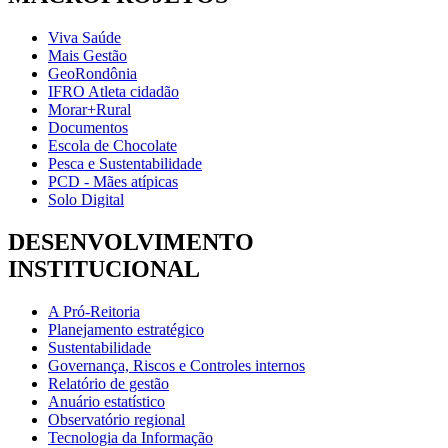
Viva Saúde
Mais Gestão
GeoRondônia
IFRO Atleta cidadão
Morar+Rural
Documentos
Escola de Chocolate
Pesca e Sustentabilidade
PCD - Mães atípicas
Solo Digital
DESENVOLVIMENTO
INSTITUCIONAL
A Pró-Reitoria
Planejamento estratégico
Sustentabilidade
Governança, Riscos e Controles internos
Relatório de gestão
Anuário estatístico
Observatório regional
Tecnologia da Informação