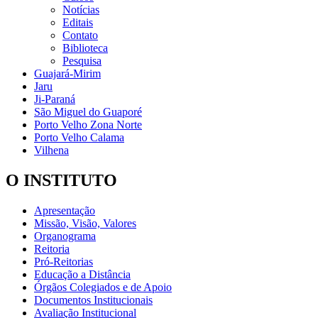
Notícias
Editais
Contato
Biblioteca
Pesquisa
Guajará-Mirim
Jaru
Ji-Paraná
São Miguel do Guaporé
Porto Velho Zona Norte
Porto Velho Calama
Vilhena
O INSTITUTO
Apresentação
Missão, Visão, Valores
Organograma
Reitoria
Pró-Reitorias
Educação a Distância
Órgãos Colegiados e de Apoio
Documentos Institucionais
Avaliação Institucional