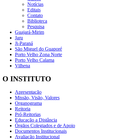
Notícias
Editais
Contato
Biblioteca
Pesquisa
Guajará-Mirim
Jaru
Ji-Paraná
São Miguel do Guaporé
Porto Velho Zona Norte
Porto Velho Calama
Vilhena
O INSTITUTO
Apresentação
Missão, Visão, Valores
Organograma
Reitoria
Pró-Reitorias
Educação a Distância
Órgãos Colegiados e de Apoio
Documentos Institucionais
Avaliação Institucional