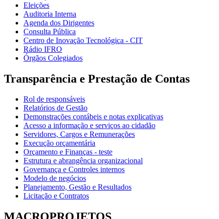
Eleições
Auditoria Interna
Agenda dos Dirigentes
Consulta Pública
Centro de Inovação Tecnológica - CIT
Rádio IFRO
Órgãos Colegiados
Transparência e Prestação de Contas
Rol de responsáveis
Relatórios de Gestão
Demonstrações contábeis e notas explicativas
Acesso a informação e serviços ao cidadão
Servidores, Cargos e Remunerações
Execução orçamentária
Orçamento e Finanças - teste
Estrutura e abrangência organizacional
Governança e Controles internos
Modelo de negócios
Planejamento, Gestão e Resultados
Licitação e Contratos
MACROPROJETOS