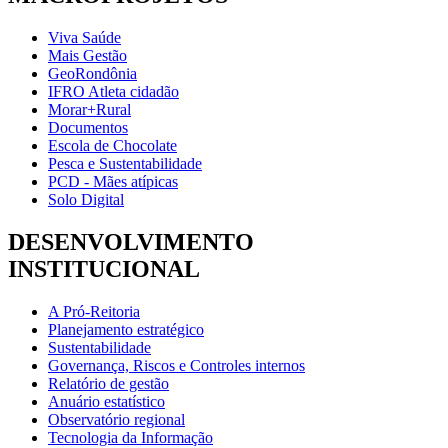
Viva Saúde
Mais Gestão
GeoRondônia
IFRO Atleta cidadão
Morar+Rural
Documentos
Escola de Chocolate
Pesca e Sustentabilidade
PCD - Mães atípicas
Solo Digital
DESENVOLVIMENTO
INSTITUCIONAL
A Pró-Reitoria
Planejamento estratégico
Sustentabilidade
Governança, Riscos e Controles internos
Relatório de gestão
Anuário estatístico
Observatório regional
Tecnologia da Informação