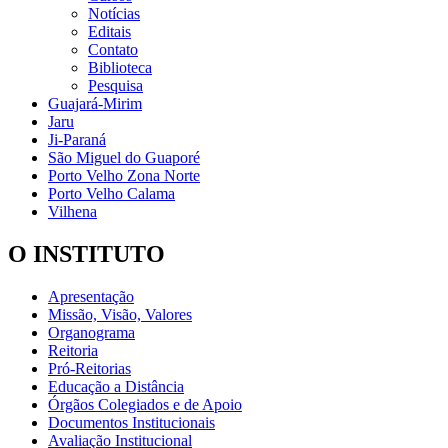
Notícias
Editais
Contato
Biblioteca
Pesquisa
Guajará-Mirim
Jaru
Ji-Paraná
São Miguel do Guaporé
Porto Velho Zona Norte
Porto Velho Calama
Vilhena
O INSTITUTO
Apresentação
Missão, Visão, Valores
Organograma
Reitoria
Pró-Reitorias
Educação a Distância
Órgãos Colegiados e de Apoio
Documentos Institucionais
Avaliação Institucional