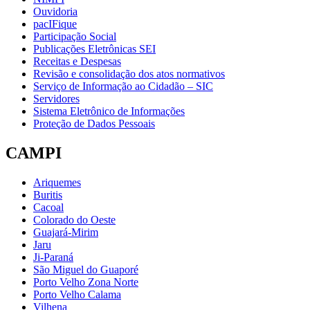
Ouvidoria
pacIFique
Participação Social
Publicações Eletrônicas SEI
Receitas e Despesas
Revisão e consolidação dos atos normativos
Serviço de Informação ao Cidadão – SIC
Servidores
Sistema Eletrônico de Informações
Proteção de Dados Pessoais
CAMPI
Ariquemes
Buritis
Cacoal
Colorado do Oeste
Guajará-Mirim
Jaru
Ji-Paraná
São Miguel do Guaporé
Porto Velho Zona Norte
Porto Velho Calama
Vilhena