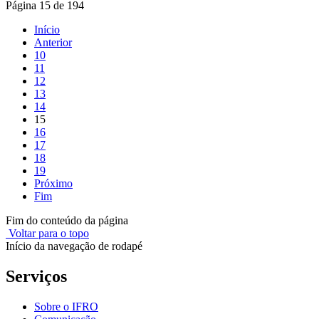
Página 15 de 194
Início
Anterior
10
11
12
13
14
15
16
17
18
19
Próximo
Fim
Fim do conteúdo da página
Voltar para o topo
Início da navegação de rodapé
Serviços
Sobre o IFRO