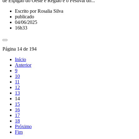
de Espigão do Oeste e Região e o Festival do...
Escrito por Rosalia Silva
publicado
04/06/2025
16h33
Página 14 de 194
Início
Anterior
9
10
11
12
13
14
15
16
17
18
Próximo
Fim