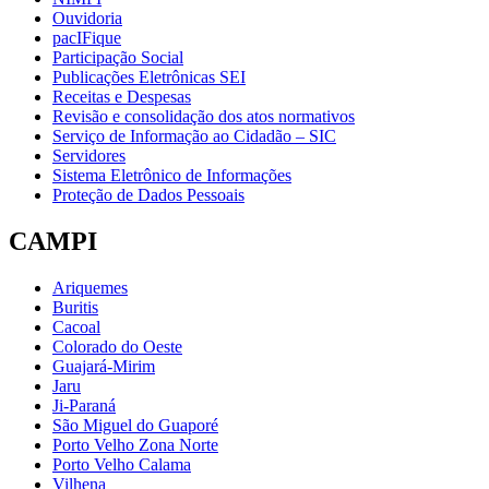
Ouvidoria
pacIFique
Participação Social
Publicações Eletrônicas SEI
Receitas e Despesas
Revisão e consolidação dos atos normativos
Serviço de Informação ao Cidadão – SIC
Servidores
Sistema Eletrônico de Informações
Proteção de Dados Pessoais
CAMPI
Ariquemes
Buritis
Cacoal
Colorado do Oeste
Guajará-Mirim
Jaru
Ji-Paraná
São Miguel do Guaporé
Porto Velho Zona Norte
Porto Velho Calama
Vilhena