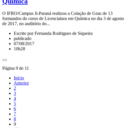
Química
O IFRO/Campus Ji-Paraná realizou a Colação de Grau de 13
formandos do curso de Licenciatura em Química no dia 3 de agosto
de 2017, no auditório do...
Escrito por Fernanda Rodrigues de Siqueira
publicado
07/08/2017
10h28
Página 9 de 11
Início
Anterior
2
3
4
5
6
7
8
9