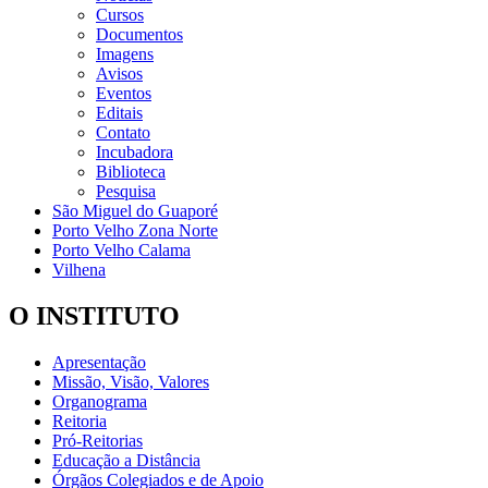
Cursos
Documentos
Imagens
Avisos
Eventos
Editais
Contato
Incubadora
Biblioteca
Pesquisa
São Miguel do Guaporé
Porto Velho Zona Norte
Porto Velho Calama
Vilhena
O INSTITUTO
Apresentação
Missão, Visão, Valores
Organograma
Reitoria
Pró-Reitorias
Educação a Distância
Órgãos Colegiados e de Apoio