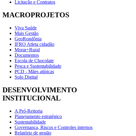
Licitação e Contratos
MACROPROJETOS
Viva Saúde
Mais Gestão
GeoRondônia
IFRO Atleta cidadão
Morar+Rural
Documentos
Escola de Chocolate
Pesca e Sustentabilidade
PCD - Mães atípicas
Solo Digital
DESENVOLVIMENTO
INSTITUCIONAL
A Pró-Reitoria
Planejamento estratégico
Sustentabilidade
Governança, Riscos e Controles internos
Relatório de gestão