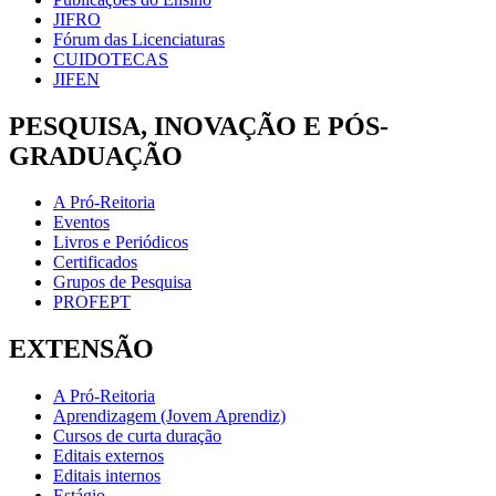
JIFRO
Fórum das Licenciaturas
CUIDOTECAS
JIFEN
PESQUISA, INOVAÇÃO E PÓS-
GRADUAÇÃO
A Pró-Reitoria
Eventos
Livros e Periódicos
Certificados
Grupos de Pesquisa
PROFEPT
EXTENSÃO
A Pró-Reitoria
Aprendizagem (Jovem Aprendiz)
Cursos de curta duração
Editais externos
Editais internos
Estágio