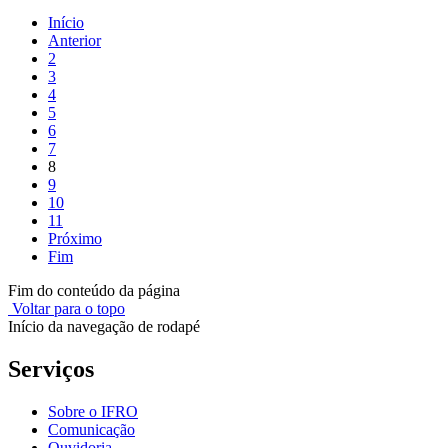
Início
Anterior
2
3
4
5
6
7
8
9
10
11
Próximo
Fim
Fim do conteúdo da página
Voltar para o topo
Início da navegação de rodapé
Serviços
Sobre o IFRO
Comunicação
Ouvidoria