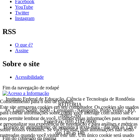
Facebook
YouTube
Twitter
Instagram
RSS
O que é?
Assine
Sobre o site
Acessibilidade
Fim da navegação de rodapé
Instituto Federal de Educação, Ciência e Tecnologia de Rondônia
Consentimento para o uso de cookies
REITORIA
Este site armazena cookies em seu computador. Os cookies são usados
Av. Lauro Sodré, 6500 - Censipam - Aeroporto, Porto Velho - RO,
para coletar informações sobre como você interage com nosso site e
76803-260
nos permite lembrar de você. Usamos essas informações para melhorar
Fone/Fax: (69) 2182-9600
e personalizar sua experiência de navegação e para análises e métricas
Horário de atendimento: de segunda a sexta-feira - das 08h às 12h e
sobre nossos visitantes. Se você recusar, suas informações não serão
das 14h às 18h
rastreadas quando você visitar este site. Um único cookie será usado
Fim do conteúdo da página