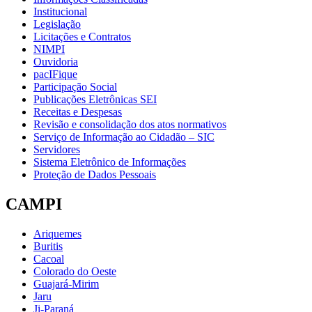
Institucional
Legislação
Licitações e Contratos
NIMPI
Ouvidoria
pacIFique
Participação Social
Publicações Eletrônicas SEI
Receitas e Despesas
Revisão e consolidação dos atos normativos
Serviço de Informação ao Cidadão – SIC
Servidores
Sistema Eletrônico de Informações
Proteção de Dados Pessoais
CAMPI
Ariquemes
Buritis
Cacoal
Colorado do Oeste
Guajará-Mirim
Jaru
Ji-Paraná