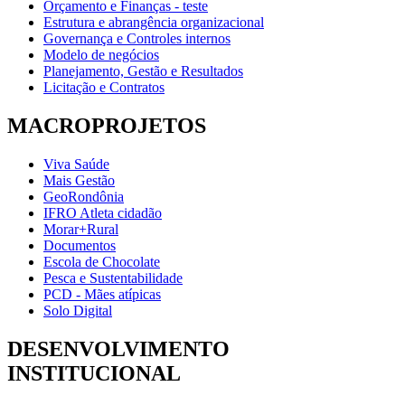
Orçamento e Finanças - teste
Estrutura e abrangência organizacional
Governança e Controles internos
Modelo de negócios
Planejamento, Gestão e Resultados
Licitação e Contratos
MACROPROJETOS
Viva Saúde
Mais Gestão
GeoRondônia
IFRO Atleta cidadão
Morar+Rural
Documentos
Escola de Chocolate
Pesca e Sustentabilidade
PCD - Mães atípicas
Solo Digital
DESENVOLVIMENTO
INSTITUCIONAL