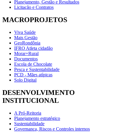
Planejamento, Gestão e Resultados
Licitação e Contratos
MACROPROJETOS
Viva Saúde
Mais Gestão
GeoRondônia
IFRO Atleta cidadão
Morar+Rural
Documentos
Escola de Chocolate
Pesca e Sustentabilidade
PCD - Mães atípicas
Solo Digital
DESENVOLVIMENTO
INSTITUCIONAL
A Pró-Reitoria
Planejamento estratégico
Sustentabilidade
Governança, Riscos e Controles internos