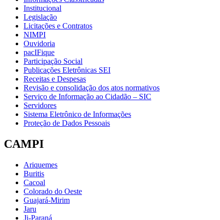
Institucional
Legislação
Licitações e Contratos
NIMPI
Ouvidoria
pacIFique
Participação Social
Publicações Eletrônicas SEI
Receitas e Despesas
Revisão e consolidação dos atos normativos
Serviço de Informação ao Cidadão – SIC
Servidores
Sistema Eletrônico de Informações
Proteção de Dados Pessoais
CAMPI
Ariquemes
Buritis
Cacoal
Colorado do Oeste
Guajará-Mirim
Jaru
Ji-Paraná