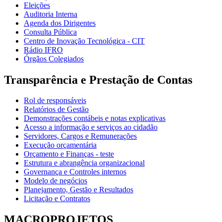
Eleições
Auditoria Interna
Agenda dos Dirigentes
Consulta Pública
Centro de Inovação Tecnológica - CIT
Rádio IFRO
Órgãos Colegiados
Transparência e Prestação de Contas
Rol de responsáveis
Relatórios de Gestão
Demonstrações contábeis e notas explicativas
Acesso a informação e serviços ao cidadão
Servidores, Cargos e Remunerações
Execução orçamentária
Orçamento e Finanças - teste
Estrutura e abrangência organizacional
Governança e Controles internos
Modelo de negócios
Planejamento, Gestão e Resultados
Licitação e Contratos
MACROPROJETOS