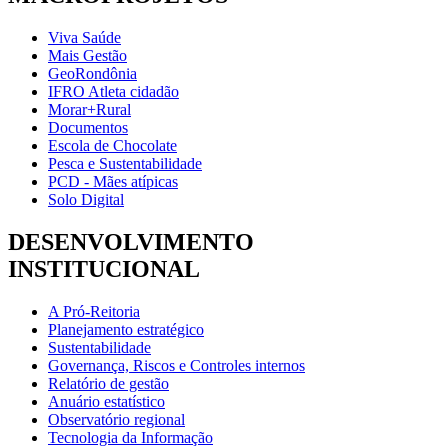
Viva Saúde
Mais Gestão
GeoRondônia
IFRO Atleta cidadão
Morar+Rural
Documentos
Escola de Chocolate
Pesca e Sustentabilidade
PCD - Mães atípicas
Solo Digital
DESENVOLVIMENTO
INSTITUCIONAL
A Pró-Reitoria
Planejamento estratégico
Sustentabilidade
Governança, Riscos e Controles internos
Relatório de gestão
Anuário estatístico
Observatório regional
Tecnologia da Informação