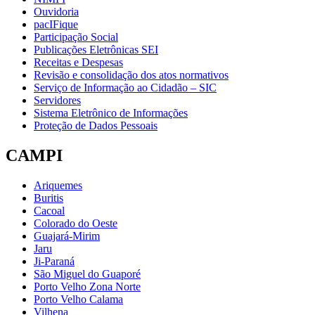
Ouvidoria
pacIFique
Participação Social
Publicações Eletrônicas SEI
Receitas e Despesas
Revisão e consolidação dos atos normativos
Serviço de Informação ao Cidadão – SIC
Servidores
Sistema Eletrônico de Informações
Proteção de Dados Pessoais
CAMPI
Ariquemes
Buritis
Cacoal
Colorado do Oeste
Guajará-Mirim
Jaru
Ji-Paraná
São Miguel do Guaporé
Porto Velho Zona Norte
Porto Velho Calama
Vilhena