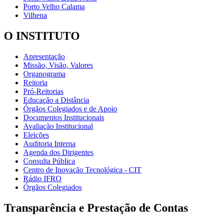
Porto Velho Calama
Vilhena
O INSTITUTO
Apresentação
Missão, Visão, Valores
Organograma
Reitoria
Pró-Reitorias
Educação a Distância
Órgãos Colegiados e de Apoio
Documentos Institucionais
Avaliação Institucional
Eleições
Auditoria Interna
Agenda dos Dirigentes
Consulta Pública
Centro de Inovação Tecnológica - CIT
Rádio IFRO
Órgãos Colegiados
Transparência e Prestação de Contas