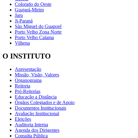
Colorado do Oeste
Guajará-Mirim
Jaru
Ji-Paraná
São Miguel do Guaporé
Porto Velho Zona Norte
Porto Velho Calama
Vilhena
O INSTITUTO
Apresentação
Missão, Visão, Valores
Organograma
Reitoria
Pró-Reitorias
Educação a Distância
Órgãos Colegiados e de Apoio
Documentos Institucionais
Avaliação Institucional
Eleições
Auditoria Interna
Agenda dos Dirigentes
Consulta Pública