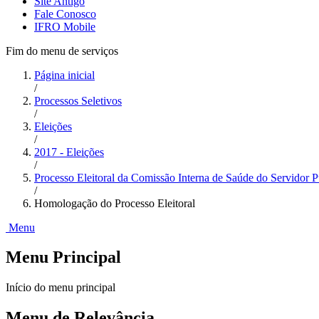
Site Antigo
Fale Conosco
IFRO Mobile
Fim do menu de serviços
Página inicial
/
Processos Seletivos
/
Eleições
/
2017 - Eleições
/
Processo Eleitoral da Comissão Interna de Saúde do Servidor
/
Homologação do Processo Eleitoral
Menu
Menu Principal
Início do menu principal
Menu de Relevância