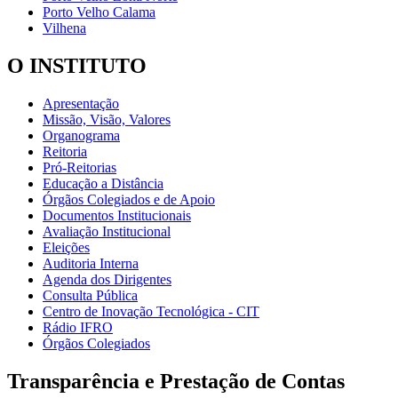
Porto Velho Calama
Vilhena
O INSTITUTO
Apresentação
Missão, Visão, Valores
Organograma
Reitoria
Pró-Reitorias
Educação a Distância
Órgãos Colegiados e de Apoio
Documentos Institucionais
Avaliação Institucional
Eleições
Auditoria Interna
Agenda dos Dirigentes
Consulta Pública
Centro de Inovação Tecnológica - CIT
Rádio IFRO
Órgãos Colegiados
Transparência e Prestação de Contas