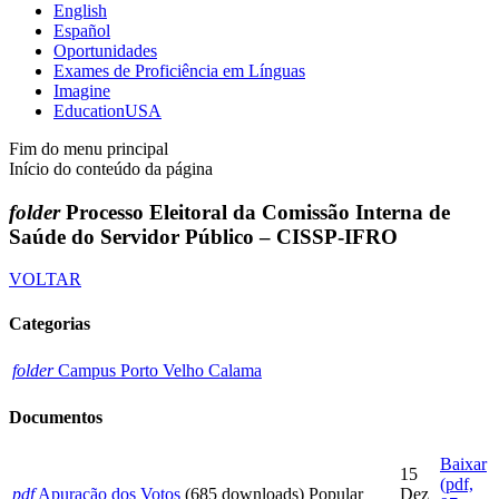
English
Español
Oportunidades
Exames de Proficiência em Línguas
Imagine
EducationUSA
Fim do menu principal
Início do conteúdo da página
folder
Processo Eleitoral da Comissão Interna de
Saúde do Servidor Público – CISSP-IFRO
VOLTAR
Categorias
folder
Campus Porto Velho Calama
Documentos
Baixar
15
(
pdf,
pdf
Apuração dos Votos
(685 downloads)
Popular
Dez