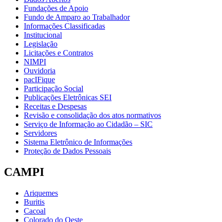
Fundações de Apoio
Fundo de Amparo ao Trabalhador
Informações Classificadas
Institucional
Legislação
Licitações e Contratos
NIMPI
Ouvidoria
pacIFique
Participação Social
Publicações Eletrônicas SEI
Receitas e Despesas
Revisão e consolidação dos atos normativos
Serviço de Informação ao Cidadão – SIC
Servidores
Sistema Eletrônico de Informações
Proteção de Dados Pessoais
CAMPI
Ariquemes
Buritis
Cacoal
Colorado do Oeste