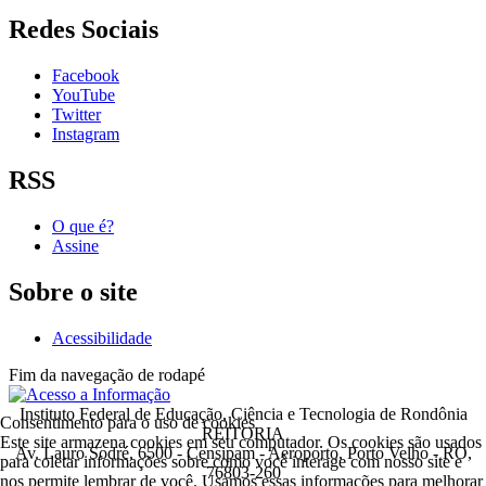
Redes Sociais
Facebook
YouTube
Twitter
Instagram
RSS
O que é?
Assine
Sobre o site
Acessibilidade
Fim da navegação de rodapé
Instituto Federal de Educação, Ciência e Tecnologia de Rondônia
Consentimento para o uso de cookies
REITORIA
Este site armazena cookies em seu computador. Os cookies são usados
Av. Lauro Sodré, 6500 - Censipam - Aeroporto, Porto Velho - RO,
para coletar informações sobre como você interage com nosso site e
76803-260
nos permite lembrar de você. Usamos essas informações para melhorar