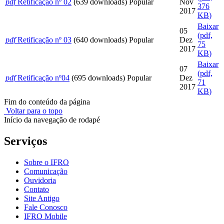
pdf
Retificação nº 02
(639 downloads)
Popular
Nov
376
2017
KB
)
Baixar
05
(
pdf,
pdf
Retificação nº 03
(640 downloads)
Popular
Dez
75
2017
KB
)
Baixar
07
(
pdf,
pdf
Retificação nº04
(695 downloads)
Popular
Dez
71
2017
KB
)
Fim do conteúdo da página
Voltar para o topo
Início da navegação de rodapé
Serviços
Sobre o IFRO
Comunicação
Ouvidoria
Contato
Site Antigo
Fale Conosco
IFRO Mobile