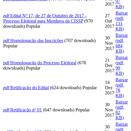
97
2017
KB
)
Baixar
pdf
Edital Nº 17, de 27 de Outubro de 2017 -
27
(
pdf,
Processo Eleitoral para Membros da CISSP
(970
Out
131
downloads)
Popular
2017
KB
)
Baixar
30
pdf
Homologação das Inscrições
(707 downloads)
(
pdf,
Nov
Popular
684
2017
KB
)
Baixar
21
pdf
Homologação do Processo Eleitoral
(678
(
pdf,
Dez
downloads)
Popular
99
2017
KB
)
Baixar
14
(
pdf,
pdf
Retificação do Edital
(624 downloads)
Popular
Dez
78
2017
KB
)
Baixar
30
(
pdf,
pdf
Retificação nº 01
(647 downloads)
Popular
Nov
82
2017
KB
)
Baixar
30
(
pdf,