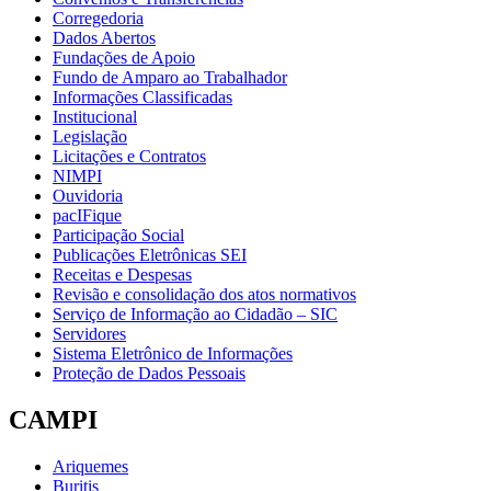
Corregedoria
Dados Abertos
Fundações de Apoio
Fundo de Amparo ao Trabalhador
Informações Classificadas
Institucional
Legislação
Licitações e Contratos
NIMPI
Ouvidoria
pacIFique
Participação Social
Publicações Eletrônicas SEI
Receitas e Despesas
Revisão e consolidação dos atos normativos
Serviço de Informação ao Cidadão – SIC
Servidores
Sistema Eletrônico de Informações
Proteção de Dados Pessoais
CAMPI
Ariquemes
Buritis