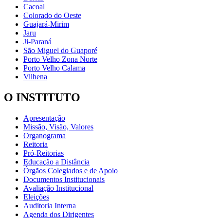
Cacoal
Colorado do Oeste
Guajará-Mirim
Jaru
Ji-Paraná
São Miguel do Guaporé
Porto Velho Zona Norte
Porto Velho Calama
Vilhena
O INSTITUTO
Apresentação
Missão, Visão, Valores
Organograma
Reitoria
Pró-Reitorias
Educação a Distância
Órgãos Colegiados e de Apoio
Documentos Institucionais
Avaliação Institucional
Eleições
Auditoria Interna
Agenda dos Dirigentes