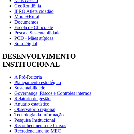
Mais Gestão
GeoRondônia
IFRO Atleta cidadão
Morar+Rural
Documentos
Escola de Chocolate
Pesca e Sustentabilidade
PCD - Mães atípicas
Solo Digital
DESENVOLVIMENTO
INSTITUCIONAL
A Pró-Reitoria
Planejamento estratégico
Sustentabilidade
Governança, Riscos e Controles internos
Relatório de gestão
Anuário estatístico
Observatório regional
Tecnologia da Informação
Pesquisa Institucional
Reconhecimento de Cursos
Recredenciamento MEC