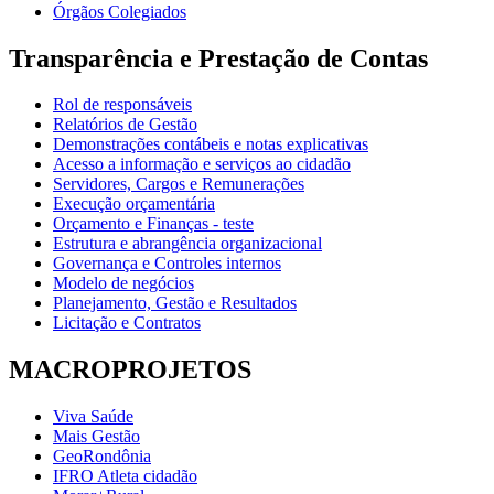
Órgãos Colegiados
Transparência e Prestação de Contas
Rol de responsáveis
Relatórios de Gestão
Demonstrações contábeis e notas explicativas
Acesso a informação e serviços ao cidadão
Servidores, Cargos e Remunerações
Execução orçamentária
Orçamento e Finanças - teste
Estrutura e abrangência organizacional
Governança e Controles internos
Modelo de negócios
Planejamento, Gestão e Resultados
Licitação e Contratos
MACROPROJETOS
Viva Saúde
Mais Gestão
GeoRondônia
IFRO Atleta cidadão