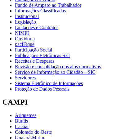
Fundo de Amparo ao Trabalhador
Informações Classificadas
Institucional
Legislação
Licitações e Contratos
NIMPI
Ouvidoria
pacIFique
Participação Social
Publicações Eletrônicas SEI
Receitas e Despesas
Revisão e consolidação dos atos normativos
Serviço de Informação ao Cidadão – SIC
Servidores
Sistema Eletrônico de Informações
Proteção de Dados Pessoais
CAMPI
Ariquemes
Buritis
Cacoal
Colorado do Oeste
Guajará-Mirim