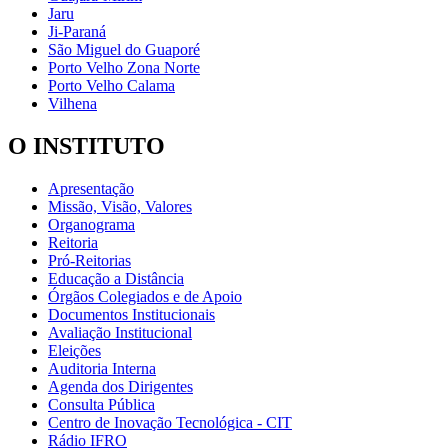
Jaru
Ji-Paraná
São Miguel do Guaporé
Porto Velho Zona Norte
Porto Velho Calama
Vilhena
O INSTITUTO
Apresentação
Missão, Visão, Valores
Organograma
Reitoria
Pró-Reitorias
Educação a Distância
Órgãos Colegiados e de Apoio
Documentos Institucionais
Avaliação Institucional
Eleições
Auditoria Interna
Agenda dos Dirigentes
Consulta Pública
Centro de Inovação Tecnológica - CIT
Rádio IFRO