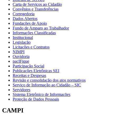
Carta de Serviços ao Cidadão
Convênios e Transferências
Corregedoria
Dados Abertos
Fundações de Apoio
Fundo de Amparo ao Trabalhador
Informações Classificadas
Institucional
Legislação
Licitações e Contratos
NIMPI
Ouvidoria
pacIFique
Participação Social
Publicações Eletrônicas SEI
Receitas e Despesas
Revisão e consolidação dos atos normativos
Serviço de Informação ao Cidadão – SIC
Servidores
Sistema Eletrônico de Informações
Proteção de Dados Pessoais
CAMPI