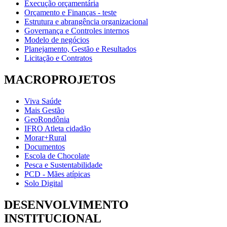
Execução orçamentária
Orçamento e Finanças - teste
Estrutura e abrangência organizacional
Governança e Controles internos
Modelo de negócios
Planejamento, Gestão e Resultados
Licitação e Contratos
MACROPROJETOS
Viva Saúde
Mais Gestão
GeoRondônia
IFRO Atleta cidadão
Morar+Rural
Documentos
Escola de Chocolate
Pesca e Sustentabilidade
PCD - Mães atípicas
Solo Digital
DESENVOLVIMENTO
INSTITUCIONAL