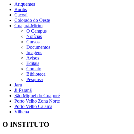
Ariquemes
Buritis
Cacoal
Colorado do Oeste
Guajará-Mirim
O Campus
Notícias
Cursos
Documentos
Imagens
Avisos
Editais
Contato
Biblioteca
Pesquisa
Jaru
Ji-Paraná
São Miguel do Guaporé
Porto Velho Zona Norte
Porto Velho Calama
Vilhena
O INSTITUTO