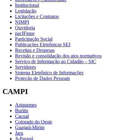
Institucional
Legislação
Licitações e Contratos
NIMPI
Ouvidoria
pacIFique
Participação Social
Publicações Eletrônicas SEI
Receitas e Despesas
Revisão e consolidação dos atos normativos
Serviço de Informação ao Cidadão – SIC
Servidores
Sistema Eletrônico de Informações
Proteção de Dados Pessoais
CAMPI
Ariquemes
Buritis
Cacoal
Colorado do Oeste
Guajará-Mirim
Jaru
Ji-Paraná