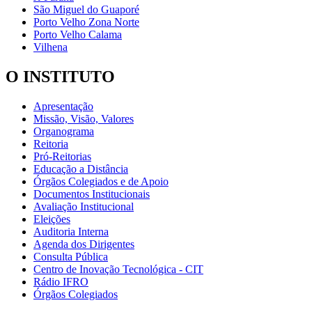
São Miguel do Guaporé
Porto Velho Zona Norte
Porto Velho Calama
Vilhena
O INSTITUTO
Apresentação
Missão, Visão, Valores
Organograma
Reitoria
Pró-Reitorias
Educação a Distância
Órgãos Colegiados e de Apoio
Documentos Institucionais
Avaliação Institucional
Eleições
Auditoria Interna
Agenda dos Dirigentes
Consulta Pública
Centro de Inovação Tecnológica - CIT
Rádio IFRO
Órgãos Colegiados