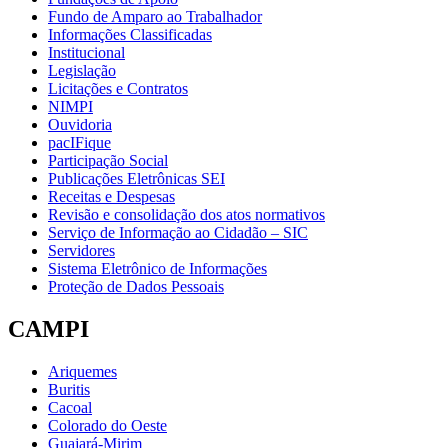
Fundo de Amparo ao Trabalhador
Informações Classificadas
Institucional
Legislação
Licitações e Contratos
NIMPI
Ouvidoria
pacIFique
Participação Social
Publicações Eletrônicas SEI
Receitas e Despesas
Revisão e consolidação dos atos normativos
Serviço de Informação ao Cidadão – SIC
Servidores
Sistema Eletrônico de Informações
Proteção de Dados Pessoais
CAMPI
Ariquemes
Buritis
Cacoal
Colorado do Oeste
Guajará-Mirim