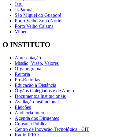
Jaru
Ji-Paraná
São Miguel do Guaporé
Porto Velho Zona Norte
Porto Velho Calama
Vilhena
O INSTITUTO
Apresentação
Missão, Visão, Valores
Organograma
Reitoria
Pró-Reitorias
Educação a Distância
Órgãos Colegiados e de Apoio
Documentos Institucionais
Avaliação Institucional
Eleições
Auditoria Interna
Agenda dos Dirigentes
Consulta Pública
Centro de Inovação Tecnológica - CIT
Rádio IFRO