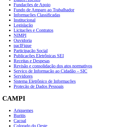
Fundações de Apoio
Fundo de Amparo ao Trabalhador
Informações Classificadas
Institucional
Legislação
Licitações e Contratos
NIMPI
Ouvidoria
pacIFique
Participação Social
Publicações Eletrônicas SEI
Receitas e Despesas
Revisão e consolidação dos atos normativos
Serviço de Informação ao Cidadão – SIC
Servidores
Sistema Eletrônico de Informações
Proteção de Dados Pessoais
CAMPI
Ariquemes
Buritis
Cacoal
Colorado do Oeste